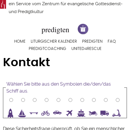
Direkt
ein Service vom
Zentrum für evangelische Gottesdienst-
zum
und Predigtkultur
Inhalt
Hauptnavigation
HOME
LITURGISCHER KALENDER
PREDIGTEN
FAQ
PREDIGTCOACHING
UNITED4RESCUE
Kontakt
Wählen Sie bitte aus den Symbolen die/den/das
Schiff aus.
3
4
5
6
7
8
9
10
Diese Sicherheitsfrage überprüft, ob Sie ein menschlicher