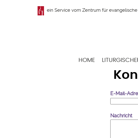
Direkt
ein Service vom
Zentrum für evangelische 
zum
Inhalt
Hauptnavigation
HOME
LITURGISCHE
Kon
E-Mail-Adr
Nachricht