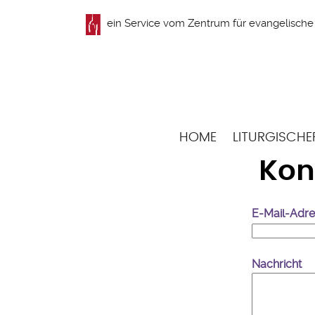
Direkt
ein Service vom
Zentrum für evangelische 
zum
Inhalt
Hauptnavigation
HOME
LITURGISCHE
Kon
E-Mail-Adr
Nachricht