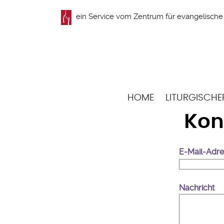
Direkt
ein Service vom
Zentrum für evangelische 
zum
Inhalt
Hauptnavigation
HOME
LITURGISCHE
Kon
E-Mail-Adr
Nachricht