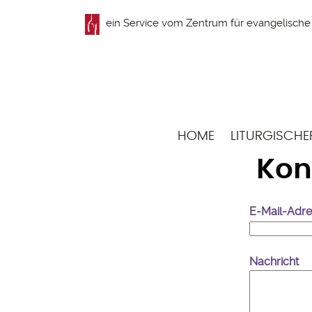
Direkt
ein Service vom
Zentrum für evangelische 
zum
Inhalt
Hauptnavigation
HOME
LITURGISCHE
Kon
E-Mail-Adr
Nachricht