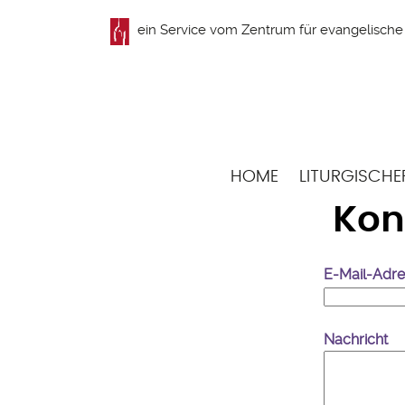
Direkt
ein Service vom
Zentrum für evangelische 
zum
Inhalt
Hauptnavigation
HOME
LITURGISCHE
Kon
E-Mail-Adr
Nachricht