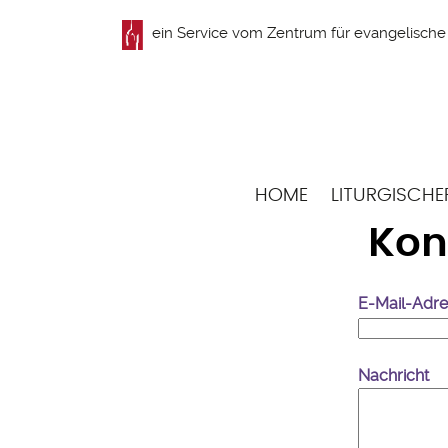
Direkt
ein Service vom
Zentrum für evangelische 
zum
Inhalt
Hauptnavigation
HOME
LITURGISCHE
Kon
E-Mail-Adr
Nachricht