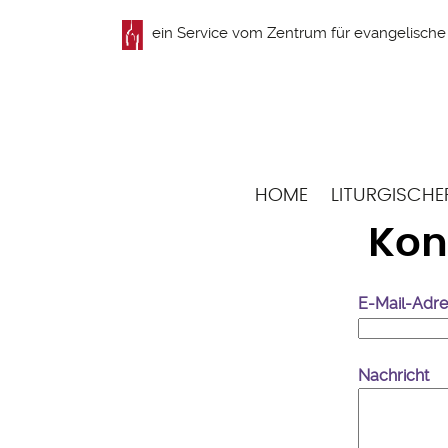
Direkt
ein Service vom
Zentrum für evangelische 
zum
Inhalt
Hauptnavigation
HOME
LITURGISCHE
Kon
E-Mail-Adr
Nachricht