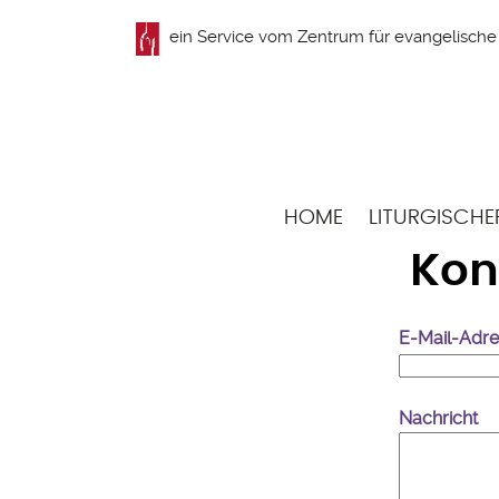
Direkt
ein Service vom
Zentrum für evangelische 
zum
Inhalt
Hauptnavigation
HOME
LITURGISCHE
Kon
E-Mail-Adr
Nachricht