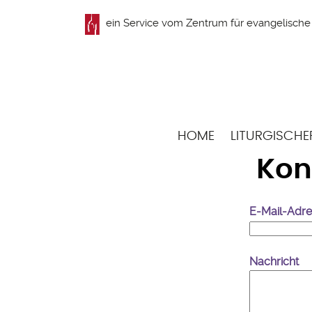
Direkt
ein Service vom
Zentrum für evangelische 
zum
Inhalt
Hauptnavigation
HOME
LITURGISCHE
Kon
E-Mail-Adr
Nachricht