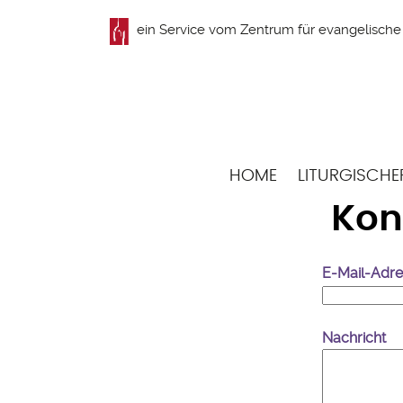
Direkt
ein Service vom
Zentrum für evangelische 
zum
Inhalt
Hauptnavigation
HOME
LITURGISCHE
Kon
E-Mail-Adr
Nachricht