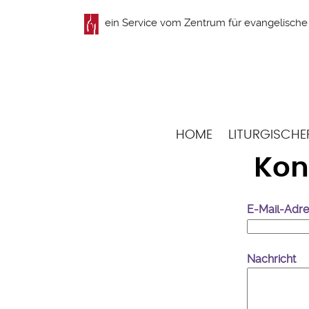
Direkt
ein Service vom
Zentrum für evangelische 
zum
Inhalt
Hauptnavigation
HOME
LITURGISCHE
Kon
E-Mail-Adr
Nachricht