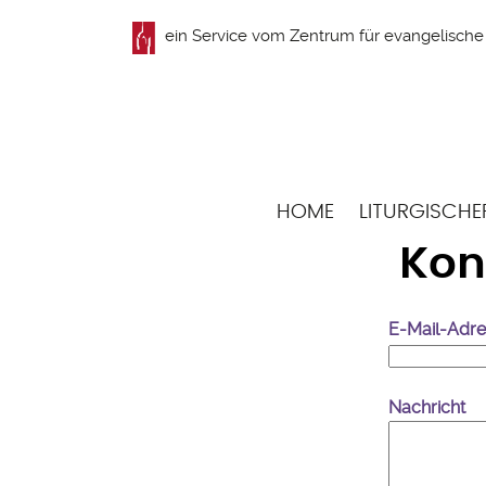
Direkt
ein Service vom
Zentrum für evangelische 
zum
Inhalt
Hauptnavigation
HOME
LITURGISCHE
Kon
E-Mail-Adr
Nachricht