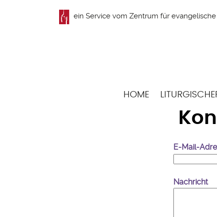
Direkt
ein Service vom
Zentrum für evangelische 
zum
Inhalt
Hauptnavigation
HOME
LITURGISCHE
Kon
E-Mail-Adr
Nachricht