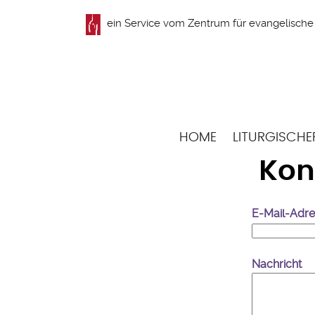
Direkt
ein Service vom
Zentrum für evangelische 
zum
Inhalt
Hauptnavigation
HOME
LITURGISCHE
Kon
E-Mail-Adr
Nachricht