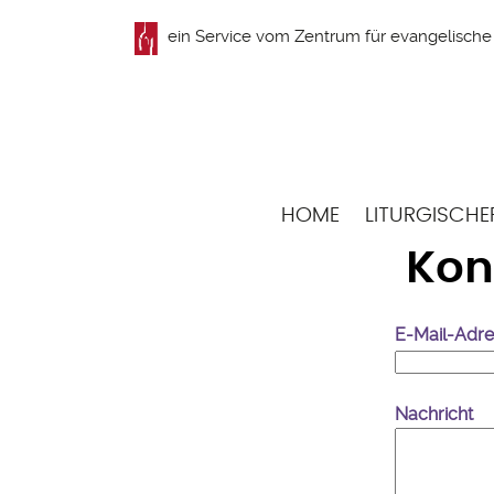
Direkt
ein Service vom
Zentrum für evangelische 
zum
Inhalt
Hauptnavigation
HOME
LITURGISCHE
Kon
E-Mail-Adr
Nachricht