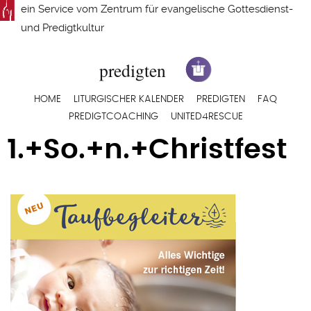
Direkt
ein Service vom
Zentrum für evangelische Gottesdienst-
zum
und Predigtkultur
Inhalt
Hauptnavigation
HOME
LITURGISCHER KALENDER
PREDIGTEN
FAQ
PREDIGTCOACHING
UNITED4RESCUE
1.+So.+n.+Christfest