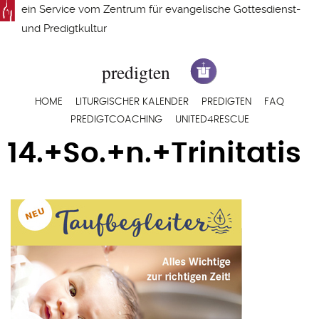
Direkt
ein Service vom
Zentrum für evangelische Gottesdienst-
zum
und Predigtkultur
Inhalt
Hauptnavigation
HOME
LITURGISCHER KALENDER
PREDIGTEN
FAQ
PREDIGTCOACHING
UNITED4RESCUE
14.+So.+n.+Trinitatis