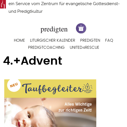
Direkt
ein Service vom
Zentrum für evangelische Gottesdienst-
zum
und Predigtkultur
Inhalt
Hauptnavigation
HOME
LITURGISCHER KALENDER
PREDIGTEN
FAQ
PREDIGTCOACHING
UNITED4RESCUE
4.+Advent