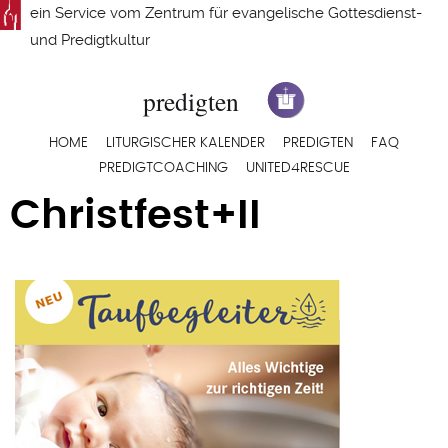
Direkt
ein Service vom
Zentrum für evangelische Gottesdienst-
zum
und Predigtkultur
Inhalt
Hauptnavigation
HOME
LITURGISCHER KALENDER
PREDIGTEN
FAQ
PREDIGTCOACHING
UNITED4RESCUE
Christfest+II