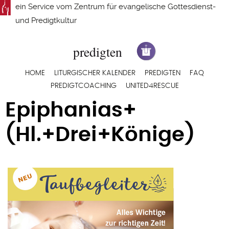
Direkt
ein Service vom
Zentrum für evangelische Gottesdienst-
zum
und Predigtkultur
Inhalt
Hauptnavigation
HOME
LITURGISCHER KALENDER
PREDIGTEN
FAQ
PREDIGTCOACHING
UNITED4RESCUE
Epiphanias+
(Hl.+Drei+Könige)