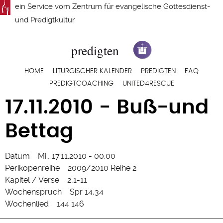
Direkt
ein Service vom
Zentrum für evangelische Gottesdienst-
zum
und Predigtkultur
Inhalt
Hauptnavigation
HOME
LITURGISCHER KALENDER
PREDIGTEN
FAQ
PREDIGTCOACHING
UNITED4RESCUE
17.11.2010 - Buß-und
Bettag
Datum
Mi., 17.11.2010 - 00:00
Perikopenreihe
2009/2010 Reihe 2
Kapitel / Verse
2,1-11
Wochenspruch
Spr 14,34
Wochenlied
144 146