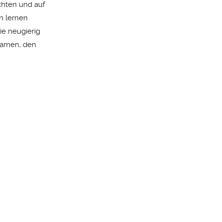
chten und auf
n lernen
ie neugierig
 Namen, den