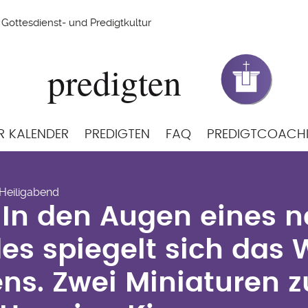
Gottesdienst- und Predigtkultur
R KALENDER
PREDIGTEN
FAQ
PREDIGTCOACH
) In den Augen eines
 Heiligabend
des spiegelt sich das
 In den Augen eines
ens. Zwei Miniaturen 
es spiegelt sich das
 Henning Kiene
ns. Zwei Miniaturen 