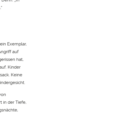
. Denn: „In
.“
 ein Exemplar,
ngriff auf
erissen hat,
uf. Kinder
sack. Keine
indergesicht.
von
in der Tiefe,
egsnächte,