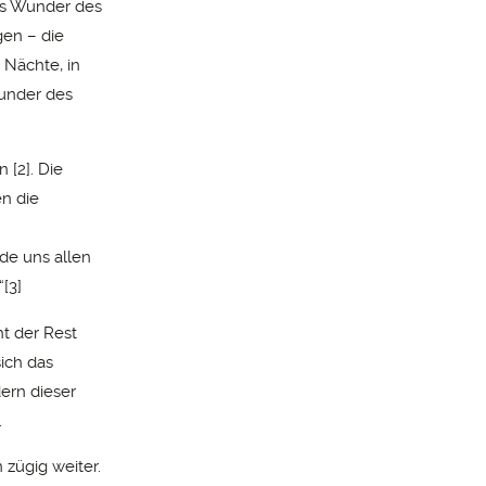
as Wunder des
gen – die
 Nächte, in
Wunder des
en
[2].
Die
en die
de uns allen
“
[3]
t der Rest
sich das
ern dieser
.
 zügig weiter.