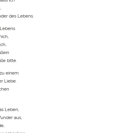
e,
nder des Lebens.
 Lebens
mich,
ich,
llein
le bitte.
 zu einem
er Liebe.
schen
as Leben,
Wunder aus,
e,