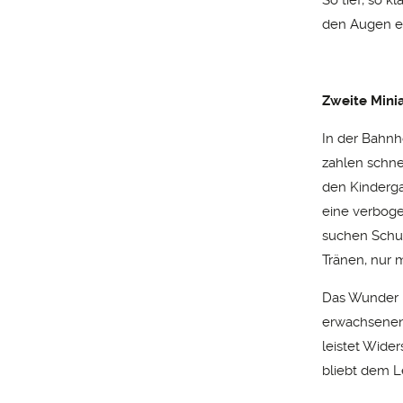
So tief, so k
den Augen e
Zweite Mini
In der Bahnh
zahlen schne
den Kinderga
eine verboge
suchen Schut
Tränen, nur 
Das Wunder n
erwachsenen
leistet Wider
bliebt dem L