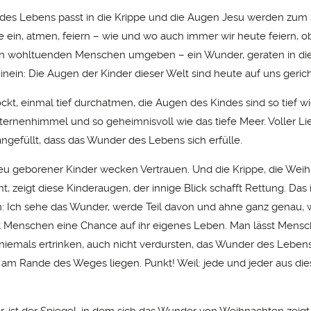
es Lebens passt in die Krippe und die Augen Jesu werden zum S
ie ein, atmen, feiern – wie und wo auch immer wir heute feiern, o
von wohltuenden Menschen umgeben – ein Wunder, geraten in di
inein: Die Augen der Kinder dieser Welt sind heute auf uns geric
ckt, einmal tief durchatmen, die Augen des Kindes sind so tief w
Sternenhimmel und so geheimnisvoll wie das tiefe Meer. Voller L
ngefüllt, dass das Wunder des Lebens sich erfülle.
u geborener Kinder wecken Vertrauen. Und die Krippe, die Weih
ht, zeigt diese Kinderaugen, der innige Blick schafft Rettung. Das i
 Ich sehe das Wunder, werde Teil davon und ahne ganz genau, wa
 Menschen eine Chance auf ihr eigenes Leben. Man lässt Mensc
niemals ertrinken, auch nicht verdursten, das Wunder des Leben
s am Rande des Weges liegen. Punkt! Weil: jede und jeder aus d