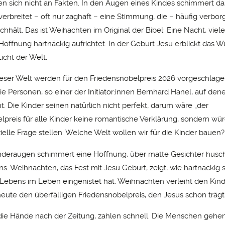
n sich nicht an Fakten. In den Augen eines Kindes schimmert d
erbreitet – oft nur zaghaft – eine Stimmung, die – häufig verbor
hält. Das ist Weihachten im Original der Bibel: Eine Nacht, viele
 Hoffnung hartnäckig aufrichtet. In der Geburt Jesu erblickt das 
icht der Welt.
ieser Welt werden für den Friedensnobelpreis 2026 vorgeschlag
ie Personen, so einer der Initiator:innen Bernhard Hanel, auf den
. Die Kinder seinen natürlich nicht perfekt, darum wäre „der
lpreis für alle Kinder keine romantische Verklärung, sondern wür
ielle Frage stellen: Welche Welt wollen wir für die Kinder bauen?
deraugen schimmert eine Hoffnung, über matte Gesichter husch
s. Weihnachten, das Fest mit Jesu Geburt, zeigt, wie hartnäckig 
ebens im Leben eingenistet hat. Weihnachten verleiht den Kind
eute den überfälligen Friedensnobelpreis, den Jesus schon trägt
n die Hände nach der Zeitung, zahlen schnell. Die Menschen gehen