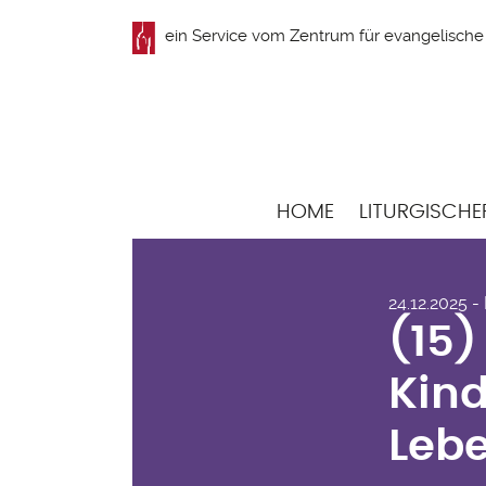
Direkt
ein Service vom
Zentrum für evangelische 
zum
Inhalt
Hauptnavigation
HOME
LITURGISCHE
(15
24.12.2025 -
Kin
(15)
Leb
Kind
von
Lebe