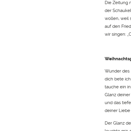
Die Zeitung 
der Schaukel
wollen, weil
auf den Frie
wir singen: „C
Weihnachtsg
Wunder des 
dich bete ich
tauche ein i
Glanz deine
und das tief
deiner Liebe 
Der Glanz de
leuchte mir, 