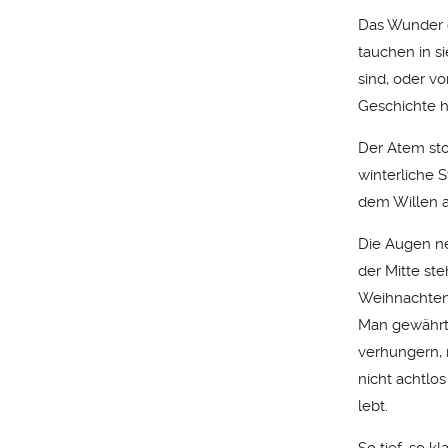
Das Wunder d
tauchen in s
sind, oder 
Geschichte h
Der Atem sto
winterliche 
dem Willen a
Die Augen ne
der Mitte ste
Weihnachten:
Man gewährt
verhungern, 
nicht achtlo
lebt.