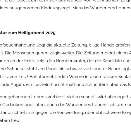
lar, ist der Spiegel, in dem sich das Wunder von Weihnachten zeigt
ines neugeborenen Kindes spiegelt sich das Wunder des Lebens
atur zum Heiligabend 2025.
ofsbuchhandlung liegt die aktuelle Zeitung, eilige Hände greifen
ll. Die Menschen gehen zügig weiter. Die Zeitung meldet einen A
rten an der Ecke, zeigt den Bombenkrater, der die Sandkiste aufg
ne Schaukel steht am Rand, ein schwarz verbrannter Baum ragt a
z, sitzen im U-Bahntunnel, finden Wärme in einem dicken Schlaf
müde Augen, ein Lächeln huscht matt und schüchtern über das K
eugeborenen Lebens verblasst viel zu schnell, wird überlagert 
 Gedanken und Taten, doch das Wunder des Lebens schlummert 
stand, richtet sich gegen die Verzweiflung, überlebt schwere Kri
eben treu.