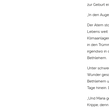
zur Geburt e
„In den Auge
Der Atem stoc
Lebens weit 
Klimaanlage
in den Trümm
irgendwo in 
Bethlehem.
Unter schwe
Wunder gesch
Bethlehem un
Tage hinein.
„Und Maria g
Krippe; denn