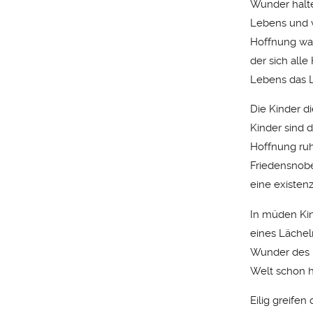
Wunder halte
Lebens und v
Hoffnung wach
der sich alle
Lebens das L
Die Kinder d
Kinder sind d
Hoffnung ruht
Friedensnobe
eine existenz
In müden Kin
eines Lächeln
Wunder des L
Welt schon h
Eilig greife