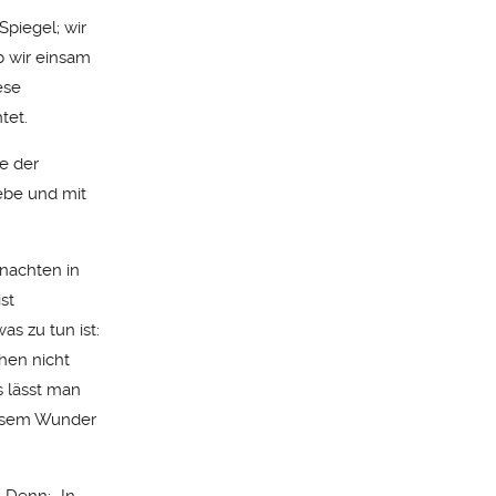
piegel; wir
b wir einsam
ese
htet.
ie der
iebe und mit
nachten in
st
s zu tun ist:
hen nicht
s lässt man
iesem Wunder