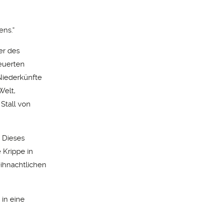
ens.“
er des
euerten
Niederkünfte
Welt,
Stall von
 Dieses
 Krippe in
ihnachtlichen
 in eine