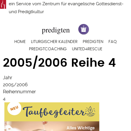
Direkt
ein Service vom
Zentrum für evangelische Gottesdienst-
zum
und Predigtkultur
Inhalt
Hauptnavigation
HOME
LITURGISCHER KALENDER
PREDIGTEN
FAQ
PREDIGTCOACHING
UNITED4RESCUE
2005/2006 Reihe 4
Jahr
2005/2006
Reihennummer
4