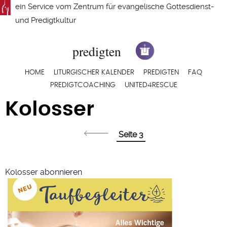
Direkt
ein Service vom
Zentrum für evangelische Gottesdienst-
zum
und Predigtkultur
Inhalt
Hauptnavigation
HOME
LITURGISCHER KALENDER
PREDIGTEN
FAQ
PREDIGTCOACHING
UNITED4RESCUE
Kolosser
Seitennummerierung
Seite 3
Kolosser abonnieren