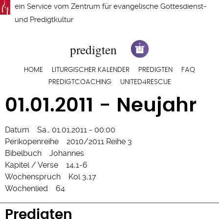
Direkt
ein Service vom
Zentrum für evangelische Gottesdienst-
zum
und Predigtkultur
Inhalt
Hauptnavigation
HOME
LITURGISCHER KALENDER
PREDIGTEN
FAQ
PREDIGTCOACHING
UNITED4RESCUE
01.01.2011 - Neujahr
Datum
Sa., 01.01.2011 - 00:00
Perikopenreihe
2010/2011 Reihe 3
Bibelbuch
Johannes
Kapitel / Verse
14,1-6
Wochenspruch
Kol 3,17
Wochenlied
64
Predigten