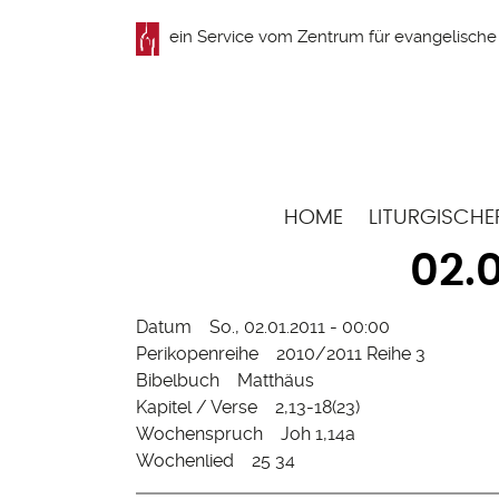
Direkt
ein Service vom
Zentrum für evangelische 
zum
Inhalt
Hauptnavigation
HOME
LITURGISCHE
02.0
Datum
So., 02.01.2011 - 00:00
Perikopenreihe
2010/2011 Reihe 3
Bibelbuch
Matthäus
Kapitel / Verse
2,13-18(23)
Wochenspruch
Joh 1,14a
Wochenlied
25 34