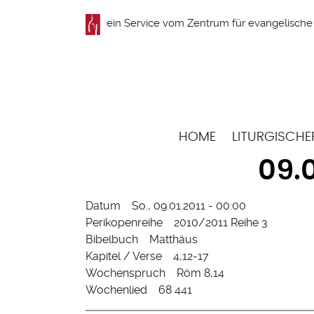
Direkt
ein Service vom
Zentrum für evangelische 
zum
Inhalt
Hauptnavigation
HOME
LITURGISCHE
09.0
Datum
So., 09.01.2011 - 00:00
Perikopenreihe
2010/2011 Reihe 3
Bibelbuch
Matthäus
Kapitel / Verse
4,12-17
Wochenspruch
Röm 8,14
Wochenlied
68 441