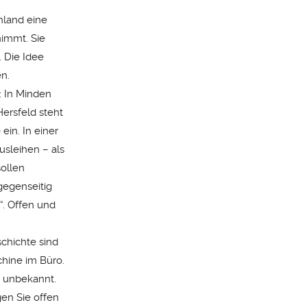
hland eine
nimmt. Sie
 Die Idee
en.
: In Minden
ersfeld steht
ein. In einer
usleihen – als
ollen
gegenseitig
“. Offen und
schichte sind
chine im Büro.
h unbekannt.
gen Sie offen