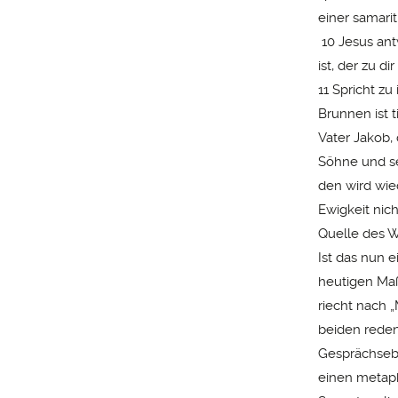
einer samari
10 Jesus ant
ist, der zu d
11 Spricht zu
Brunnen ist 
Vater Jakob,
Söhne und se
den wird wie
Ewigkeit nic
Quelle des W
Ist das nun 
heutigen Maßs
riecht nach 
beiden reden
Gesprächseb
einen metaph