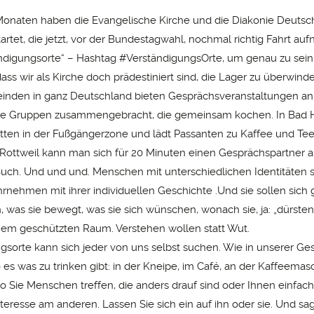
Monaten haben die Evangelische Kirche und die Diakonie Deutsc
startet, die jetzt, vor der Bundestagwahl, nochmal richtig Fahrt auf
ändigungsorte“ – Hashtag #VerständigungsOrte, um genau zu sein.
 dass wir als Kirche doch prädestiniert sind, die Lager zu überwind
nden in ganz Deutschland bieten Gesprächsveranstaltungen an
ne Gruppen zusammengebracht, die gemeinsam kochen. In Bad H
tten in der Fußgängerzone und lädt Passanten zu Kaffee und Tee 
n Rottweil kann man sich für 20 Minuten einen Gesprächspartner a
uch. Und und und. Menschen mit unterschiedlichen Identitäten s
rnehmen mit ihrer individuellen Geschichte .Und sie sollen sich 
, was sie bewegt, was sie sich wünschen, wonach sie, ja: „dürsten
einem geschützten Raum. Verstehen wollen statt Wut.
gsorte kann sich jeder von uns selbst suchen. Wie in unserer Ge
o es was zu trinken gibt: in der Kneipe, im Café, an der Kaffeemas
wo Sie Menschen treffen, die anders drauf sind oder Ihnen einfac
nteresse am anderen. Lassen Sie sich ein auf ihn oder sie. Und sa