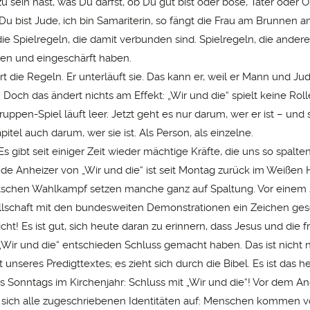
zu sein hast, was Du darfst, ob Du gut bist oder böse, Täter oder O
Du bist Jude, ich bin Samariterin, so fängt die Frau am Brunnen a
ie Spielregeln, die damit verbunden sind. Spielregeln, die andere
en und eingeschärft haben.
rt die Regeln. Er unterläuft sie. Das kann er, weil er Mann und Ju
 Doch das ändert nichts am Effekt: „Wir und die“ spielt keine Ro
uppen-Spiel läuft leer. Jetzt geht es nur darum, wer er ist – und 
pitel auch darum, wer sie ist. Als Person, als einzelne.
 Es gibt seit einiger Zeit wieder mächtige Kräfte, die uns so spalte
nde Anheizer von „Wir und die“ ist seit Montag zurück im Weißen 
schen Wahlkampf setzen manche ganz auf Spaltung. Vor einem 
lschaft mit den bundesweiten Demonstrationen ein Zeichen gese
cht! Es ist gut, sich heute daran zu erinnern, dass Jesus und die 
 „Wir und die“ entschieden Schluss gemacht haben. Das ist nicht n
nseres Predigttextes; es zieht sich durch die Bibel. Es ist das h
 Sonntags im Kirchenjahr: Schluss mit „Wir und die“! Vor dem An
 sich alle zugeschriebenen Identitäten auf: Menschen kommen 