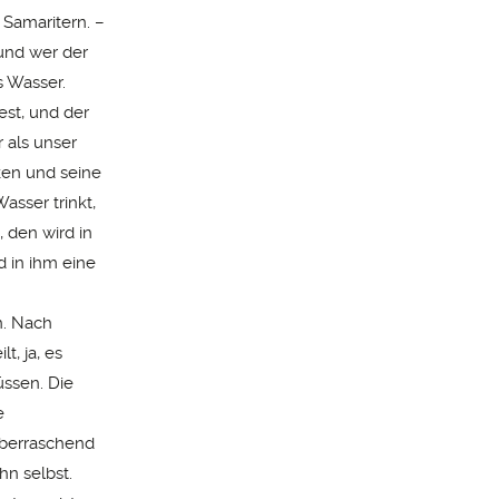
Samaritern. –
und wer der
es Wasser.
est, und der
 als unser
ken und seine
asser trinkt,
 den wird in
d in ihm eine
n. Nach
t, ja, es
üssen. Die
e
überraschend
hn selbst.