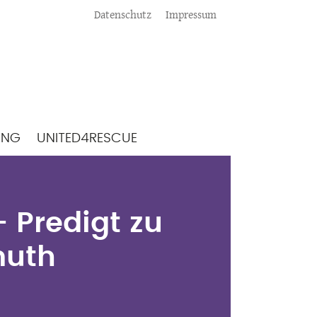
Meta
Datenschutz
Impressum
ING
UNITED4RESCUE
- Predigt zu
muth
- Predigt zu
muth