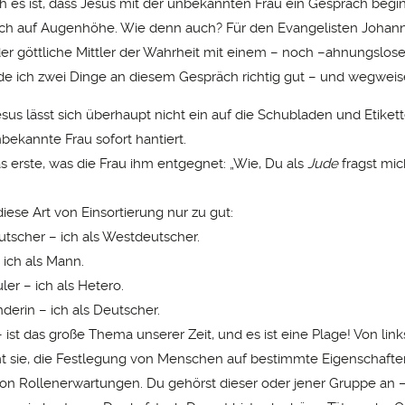
h es ist, dass Jesus mit der unbekannten Frau ein Gespräch beginn
ch auf Augenhöhe. Wie denn auch? Für den Evangelisten Johannes
 der göttliche Mittler der Wahrheit mit einem – noch –ahnungslo
de ich zwei Dinge an diesem Gespräch richtig gut – und wegweis
sus lässt sich überhaupt nicht ein auf die Schubladen und Etikett
bekannte Frau sofort hantiert.
as erste, was die Frau ihm entgegnet: „Wie, Du als
Jude
fragst mic
iese Art von Einsortierung nur zu gut:
utscher – ich als Westdeutscher.
 ich als Mann.
er – ich als Hetero.
derin – ich als Deutscher.
 ist das große Thema unserer Zeit, und es ist eine Plage! Von lin
 sie, die Festlegung von Menschen auf bestimmte Eigenschafte
n Rollenerwartungen. Du gehörst dieser oder jener Gruppe an – 