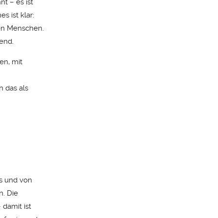
t – es ist
 ist klar:
sen Menschen.
end.
en, mit
h das als
ks und von
n. Die
damit ist