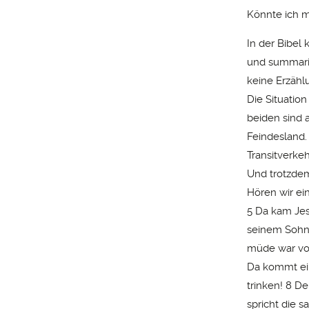
Könnte ich m
In der Bibel
und summaris
keine Erzähl
Die Situation
beiden sind a
Feindesland. 
Transitverke
Und trotzdem
Hören wir ei
5 Da kam Jes
seinem Sohn 
müde war von
Da kommt ein
trinken! 8 D
spricht die s