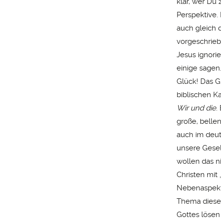
klar, wer Du 
Perspektive. 
auch gleich d
vorgeschrieb
Jesus ignorie
einige sagen.
Glück! Das Gr
biblischen Ka
Wir und die
.
große, belle
auch im deut
unsere Gesel
wollen das ni
Christen mit
Nebenaspekt u
Thema dieses
Gottes lösen