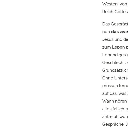
Westen, von 
Reich Gottes
Das Gespräch 
nun
das zwe
Jesus und di
zum Leben b
Lebendiges 
Geschlecht, 
Grundsätzlic
Ohne Untersc
müssen lerne
auf das, was 
Wann hören w
alles falsch
antreibt, wo
Gespräche. J