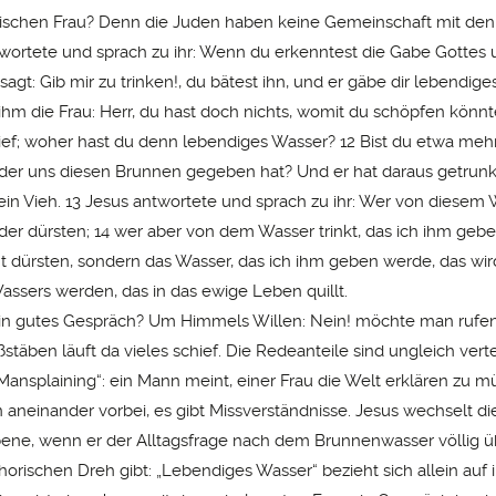
tischen Frau? Denn die Juden haben keine Gemeinschaft mit den 
wortete und sprach zu ihr: Wenn du erkenntest die Gabe Gottes 
ir sagt: Gib mir zu trinken!, du bätest ihn, und er gäbe dir lebendig
 ihm die Frau: Herr, du hast doch nichts, womit du schöpfen könnt
tief; woher hast du denn lebendiges Wasser? 12 Bist du etwa mehr
 der uns diesen Brunnen gegeben hat? Und er hat daraus getrun
in Vieh. 13 Jesus antwortete und sprach zu ihr: Wer von diesem W
der dürsten; 14 wer aber von dem Wasser trinkt, das ich ihm gebe,
ht dürsten, sondern das Wasser, das ich ihm geben werde, das wir
assers werden, das in das ewige Leben quillt.
ein gutes Gespräch? Um Himmels Willen: Nein! möchte man rufe
täben läuft da vieles schief. Die Redeanteile sind ungleich verteil
„Mansplaining“: ein Mann meint, einer Frau die Welt erklären zu m
 aneinander vorbei, es gibt Missverständnisse. Jesus wechselt di
ene, wenn er der Alltagsfrage nach dem Brunnenwasser völlig 
orischen Dreh gibt: „Lebendiges Wasser“ bezieht sich allein auf i