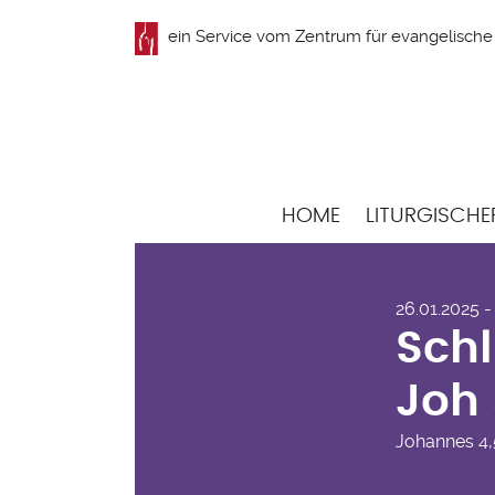
Direkt
ein Service vom
Zentrum für evangelische 
zum
Inhalt
Hauptnavigation
HOME
LITURGISCHE
Sch
26.01.2025 
Joh
Schl
Joh
Johannes
4,