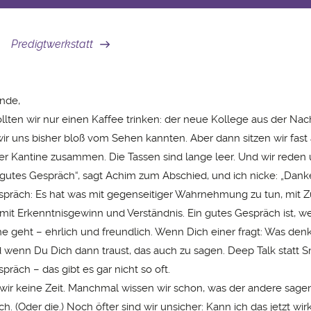
Predigtwerkstatt
nde,
ollten wir nur einen Kaffee trinken: der neue Kollege aus der Na
 wir uns bisher bloß vom Sehen kannten. Aber dann sitzen wir fast
er Kantine zusammen. Die Tassen sind lange leer. Und wir reden
 gutes Gespräch“, sagt Achim zum Abschied, und ich nicke: „Danke
spräch: Es hat was mit gegenseitiger Wahrnehmung zu tun, mit 
mit Erkenntnisgewinn und Verständnis. Ein gutes Gespräch ist, w
he geht – ehrlich und freundlich. Wenn Dich einer fragt: Was den
d wenn Du Dich dann traust, das auch zu sagen. Deep Talk statt Sm
präch – das gibt es gar nicht so oft.
wir keine Zeit. Manchmal wissen wir schon, was der andere sagen 
. (Oder die.) Noch öfter sind wir unsicher: Kann ich das jetzt wir