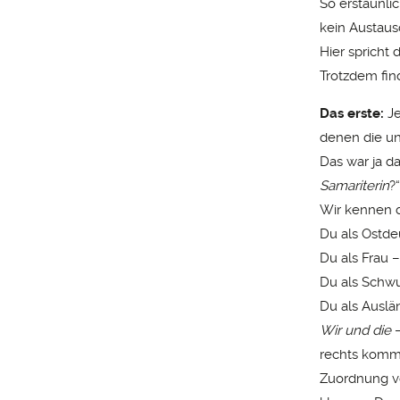
So erstaunlic
kein Austaus
Hier spricht
Trotzdem fin
Das erste:
Je
denen die un
Das war ja d
Samariterin
?“
Wir kennen d
Du als Ostde
Du als Frau –
Du als Schwul
Du als Auslän
Wir und die
–
rechts kommt
Zuordnung vo