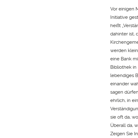
Vor einigen 
Initiative ge
heißt „Verst
dahinter ist,
Kirchengemei
werden klei
eine Bank mi
Bibliothek i
lebendiges B
einander wah
sagen dürfen
ehrlich, in 
Verständigun
sie oft da, w
Überall da, 
Zeigen Sie I