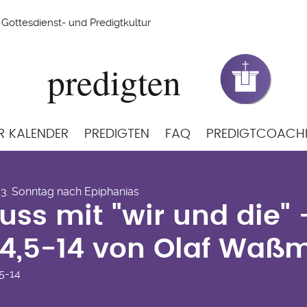
Gottesdienst- und Predigtkultur
R KALENDER
PREDIGTEN
FAQ
PREDIGTCOACH
luss mit "wir und die" 
- 3. Sonntag nach Epiphanias
 4,5-14 von Olaf Waß
uss mit "wir und die" 
 4,5-14 von Olaf Waß
5-14