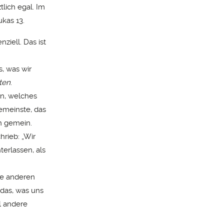
lich egal. Im
kas 13.
ziell. Das ist
, was wir
ten
.
n, welches
emeinste, das
n gemein.
hrieb: „Wir
erlassen, als
ie anderen
 das, was uns
l andere