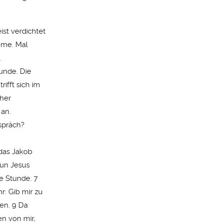
st verdichtet
hme. Mal
.
tunde. Die
rifft sich im
üher
 an.
espräch?
 das Jakob
nun Jesus
e Stunde. 7
r: Gib mir zu
en. 9 Da
en von mir,