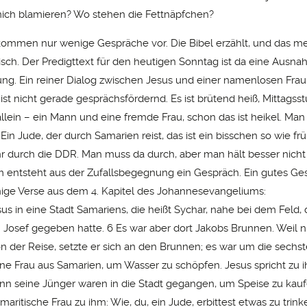
ich blamieren? Wo stehen die Fettnäpfchen?
 kommen nur wenige Gespräche vor. Die Bibel erzählt, und das mei
ch. Der Predigttext für den heutigen Sonntag ist da eine Ausna
ung. Ein reiner Dialog zwischen Jesus und einer namenlosen Frau
 ist nicht gerade gesprächsfördernd. Es ist brütend heiß, Mittagss
llein – ein Mann und eine fremde Frau, schon das ist heikel. Man t
Ein Jude, der durch Samarien reist, das ist ein bisschen so wie fr
hr durch die DDR. Man muss da durch, aber man hält besser nicht
 entsteht aus der Zufallsbegegnung ein Gespräch. Ein gutes G
nige Verse aus dem 4. Kapitel des Johannesevangeliums:
us in eine Stadt Samariens, die heißt Sychar, nahe bei dem Feld,
Josef gegeben hatte. 6 Es war aber dort Jakobs Brunnen. Weil 
 der Reise, setzte er sich an den Brunnen; es war um die sechst
e Frau aus Samarien, um Wasser zu schöpfen. Jesus spricht zu ih
enn seine Jünger waren in die Stadt gegangen, um Speise zu kauf
amaritische Frau zu ihm: Wie, du, ein Jude, erbittest etwas zu trink