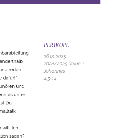
PERIKOPE
chbarabteilung
26.01.2025
 anderthalb
2024/2025 Reihe 1
 und reden.
Johannes
 dafür!“
4,5-14
Zuhören und
enn es unter
kst Du
alltalk.
will. Ich
klich sagen?