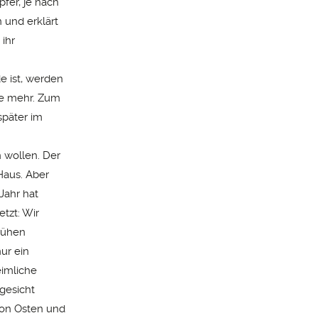
pfer, je nach
n und erklärt
 ihr
de ist, werden
lle mehr. Zum
später im
n wollen. Der
Haus. Aber
Jahr hat
tzt: Wir
frühen
ur ein
eimliche
gesicht
von Osten und