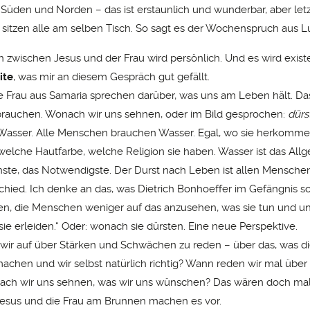
Süden und Norden – das ist erstaunlich und wunderbar, aber letzt
 sitzen alle am selben Tisch. So sagt es der Wochenspruch aus Lu
zwischen Jesus und der Frau wird persönlich. Und es wird existen
ite
, was mir an diesem Gespräch gut gefällt.
e Frau aus Samaria sprechen darüber, was uns am Leben hält. Das
rauchen. Wonach wir uns sehnen, oder im Bild gesprochen:
dürs
Wasser. Alle Menschen brauchen Wasser. Egal, wo sie herkomme
welche Hautfarbe, welche Religion sie haben. Wasser ist das Allg
hste, das Notwendigste. Der Durst nach Leben ist allen Mensche
hied. Ich denke an das, was Dietrich Bonhoeffer im Gefängnis sc
n, die Menschen weniger auf das anzusehen, was sie tun und unt
sie erleiden.“ Oder: wonach sie dürsten. Eine neue Perspektive.
ir auf über Stärken und Schwächen zu reden – über das, was d
 machen und wir selbst natürlich richtig? Wann reden wir mal über
nach wir uns sehnen, was wir uns wünschen? Das wären doch ma
esus und die Frau am Brunnen machen es vor.