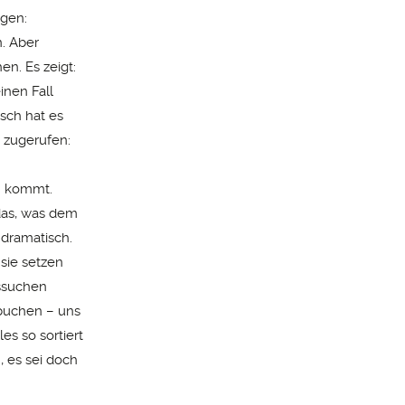
igen:
n. Aber
en. Es zeigt:
inen Fall
sch hat es
 zugerufen:
n kommt.
 das, was dem
 dramatisch.
sie setzen
ussuchen
 buchen – uns
es so sortiert
 es sei doch