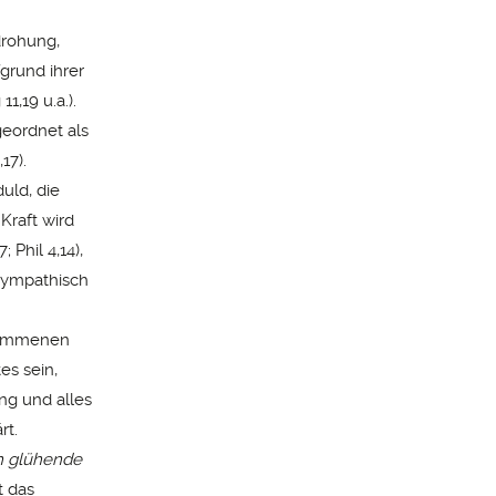
drohung,
fgrund ihrer
1,19 u.a.).
geordnet als
17).
uld, die
Kraft wird
Phil 4,14),
 sympathisch
ekommenen
es sein,
ung und alles
rt.
ch glühende
t das