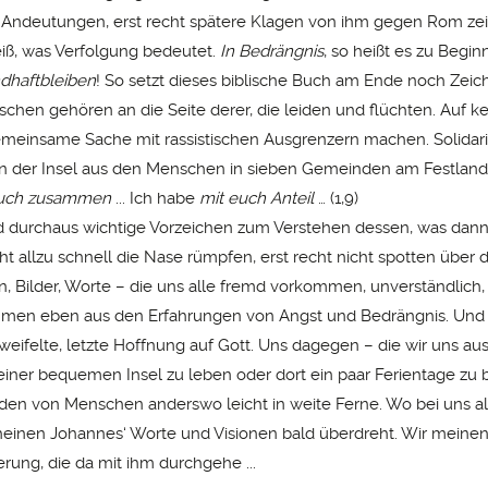
e Andeutungen, erst recht spätere Klagen von ihm gegen Rom ze
ß, was Verfolgung bedeutet.
In Bedrängnis
, so heißt es zu Begin
dhaftbleiben
! So setzt dieses biblische Buch am Ende noch Zeich
chen gehören an die Seite derer, die leiden und flüchten. Auf ke
emeinsame Sache mit rassistischen Ausgrenzern machen. Solidari
n der Insel aus den Menschen in sieben Gemeinden am Festland
uch zusammen
... Ich habe
mit euch Anteil
… (1,9)
nd durchaus wichtige Vorzeichen zum Verstehen dessen, was dan
cht allzu schnell die Nase rümpfen, erst recht nicht spotten über
en, Bilder, Worte – die uns alle fremd vorkommen, unverständlich,
mmen eben aus den Erfahrungen von Angst und Bedrängnis. Und 
rzweifelte, letzte Hoffnung auf Gott. Uns dagegen – die wir uns a
einer bequemen Insel zu leben oder dort ein paar Ferientage zu
iden von Menschen anderswo leicht in weite Ferne. Wo bei uns all
heinen Johannes‘ Worte und Visionen bald überdreht. Wir meinen,
erung, die da mit ihm durchgehe ...