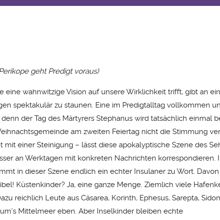
Perikope geht Predigt voraus)
ie eine wahnwitzige Vision auf unsere Wirklichkeit trifft, gibt an e
n spektakulär zu staunen. Eine im Predigtalltag vollkommen 
i denn der Tag des Märtyrers Stephanus wird tatsächlich einmal
eihnachtsgemeinde am zweiten Feiertag nicht die Stimmung ver
 mit einer Steinigung – lässt diese apokalyptische Szene des Se
ser an Werktagen mit konkreten Nachrichten korrespondieren. 
mt in dieser Szene endlich ein echter Insulaner zu Wort. Davon 
 Bibel! Küstenkinder? Ja, eine ganze Menge. Ziemlich viele Hafen
Dazu reichlich Leute aus Cäsarea, Korinth, Ephesus, Sarepta, Sido
 um’s Mittelmeer eben. Aber Inselkinder bleiben echte