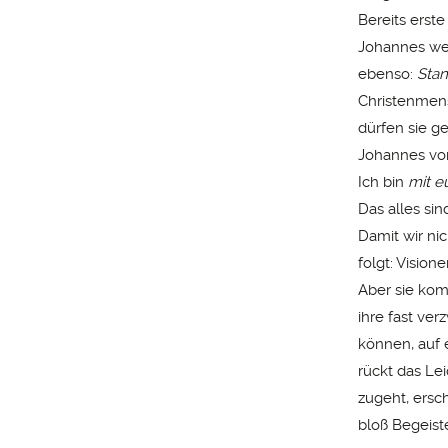
Bereits erst
Johannes wei
ebenso:
Stan
Christenmens
dürfen sie g
Johannes vo
Ich bin
mit e
Das alles si
Damit wir ni
folgt: Vision
Aber sie ko
ihre fast ve
können, auf 
rückt das Le
zugeht, ersc
bloß Begeist