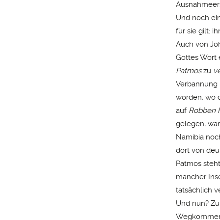
Ausnahmeersc
Und noch ein
für sie gilt:
Auch von Joh
Gottes Wort e
Patmos
zu
v
Verbannung –
worden, wo o
auf
Robben I
gelegen, ware
Namibia noch
dort von deu
Patmos steht
mancher Insel
tatsächlich v
Und nun? Zum
Wegkommen, 