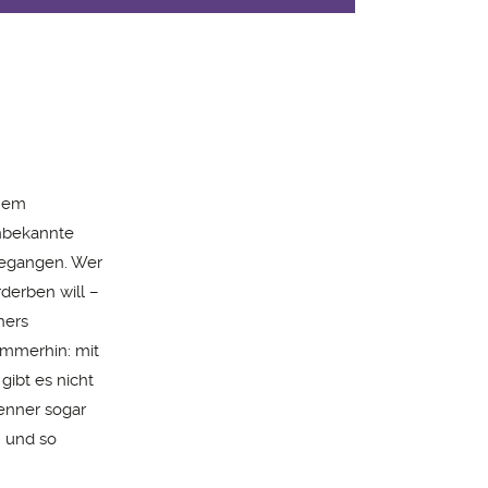
inem
unbekannte
 begangen. Wer
derben will –
hers
Immerhin: mit
gibt es nicht
kenner sogar
n und so