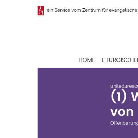
Direkt
ein Service vom
Zentrum für evangelische 
zum
Inhalt
Hauptnavigation
HOME
LITURGISCHE
(1)
united4resc
von
(1) 
von
Offenbarun