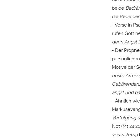
beide
Bedrän
die Rede des
- Verse in P
rufen Gott h
denn Angst i
- Der Prophe
persönlichen
Motive der S
unsre Arme s
Gebärenden
angst und ba
- Ähnlich wi
Markusevange
Verfolgung u
Not (Mt 24,21
verfinstern
, 