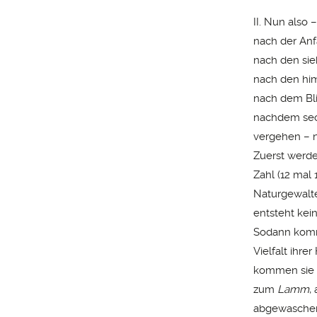
II. Nun also 
nach der Anfa
nach den sie
nach den him
nach dem Bli
nachdem sech
vergehen – n
Zuerst werd
Zahl (12 mal 
Naturgewalte
entsteht kei
Sodann kom
Vielfalt ihr
kommen sie
zum
Lamm
,
abgewaschen 