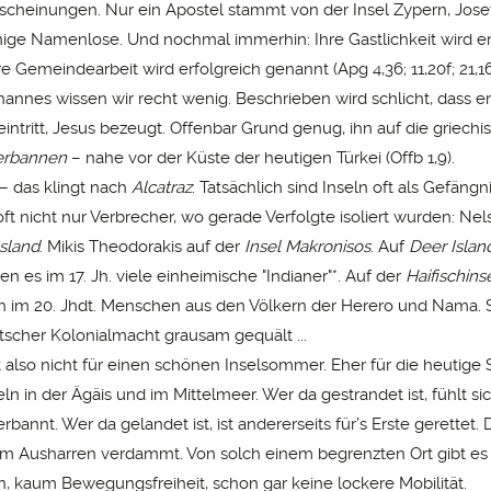
heinungen. Nur ein Apostel stammt von der Insel Zypern, Jose
ige Namenlose. Und nochmal immerhin: Ihre Gastlichkeit wird e
 ihre Gemeindearbeit wird erfolgreich genannt (Apg 4,36; 11,20f; 21,16
annes wissen wir recht wenig. Beschrieben wird schlicht, dass er 
intritt, Jesus bezeugt. Offenbar Grund genug, ihn auf die griechi
erbannen
– nahe vor der Küste der heutigen Türkei (Offb 1,9).
 das klingt nach
Alcatraz
. Tatsächlich sind Inseln oft als Gefäng
ft nicht nur Verbrecher, wo gerade Verfolgte isoliert wurden: N
sland
. Mikis Theodorakis auf der
Insel Makronisos
. Auf
Deer Islan
n es im 17. Jh. viele einheimische "Indianer"*. Auf der
Haifischins
 im 20. Jhdt. Menschen aus den Völkern der Herero und Nama. 
tscher Kolonialmacht grausam gequält ...
 also nicht für einen schönen Inselsommer. Eher für die heutige S
n in der Ägäis und im Mittelmeer. Wer da gestrandet ist, fühlt sic
erbannt. Wer da gelandet ist, ist andererseits für’s Erste gerettet
 Ausharren verdammt. Von solch einem begrenzten Ort gibt es
kaum Bewegungsfreiheit, schon gar keine lockere Mobilität.