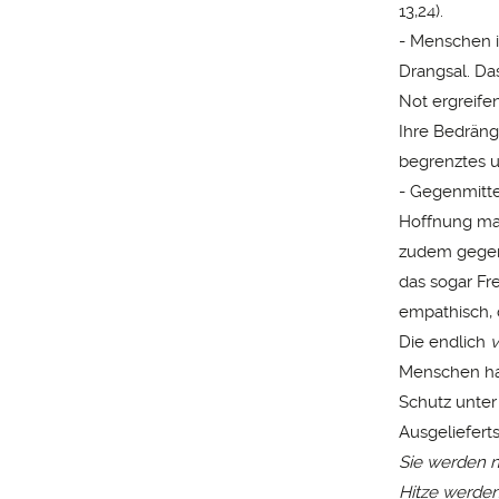
13,24).
- Menschen 
Drangsal. Das
Not ergreifen
Ihre Bedräng
begrenztes u
- Gegenmittel
Hoffnung mac
zudem gegens
das sogar Fr
empathisch, 
Die endlich
v
Menschen hab
Schutz unter 
Ausgeliefert
Sie werden n
Hitze werden