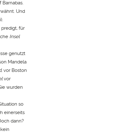
f Barnabas.
rwähnt. Und
).
predigt, für
sche
Insel
nisse genutzt
elson Mandela
d
, vor Boston
el
vor
Sie wurden
ituation so
h einerseits
. Doch dann?
 kein