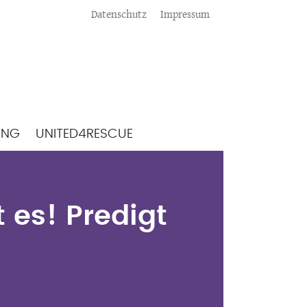
Meta
Datenschutz
Impressum
ING
UNITED4RESCUE
t es! Predigt
 es! Predigt