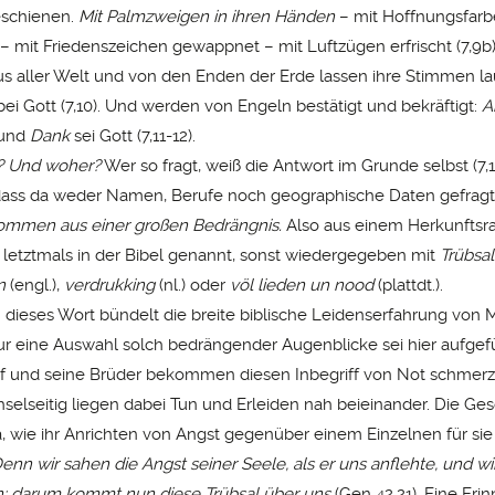
eschienen.
Mit Palmzweigen in ihren Händen
– mit Hoffnungsfar
 mit Friedenszeichen gewappnet – mit Luftzügen erfrischt (7,9b)
 aller Welt und von den Enden der Erde lassen ihre Stimmen l
ei Gott (7,10). Und werden von Engeln bestätigt und bekräftigt:
A
und
Dank
sei Gott (7,11-12).
e? Und woher?
Wer so fragt, weiß die Antwort im Grunde selbst (7,1
dass da weder Namen, Berufe noch geographische Daten gefragt
mmen aus einer großen Bedrängnis.
Also aus einem Herkunfts
r letztmals in der Bibel genannt, sonst wiedergegeben mit
Trübsal
n
(engl.),
verdrukking
(nl.) oder
völ lieden un nood
(plattdt.).
 dieses Wort bündelt die breite biblische Leidenserfahrung von
 Nur eine Auswahl solch bedrängender Augenblicke sei hier aufgef
f und seine Brüder bekommen diesen Inbegriff von Not schmerz
selseitig liegen dabei Tun und Erleiden nah beieinander. Die Ge
 wie ihr Anrichten von Angst gegenüber einem Einzelnen für sie
enn wir sahen die Angst seiner Seele, als er uns anflehte, und wi
n; darum kommt nun diese Trübsal über uns
(Gen 42,21). Eine Eri