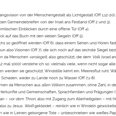
–
ngsvision von der Menschengestalt als Lichtgestalt (Off 1,12-20)
ben Gemeindebriefen von der Insel ans Festland (Off 2 und 3),
mlischen Einblicken durch eine offene Tür (Off 4),
ck auf das Buch mit den sieben Siegeln (Off 5),
s so geöffnet werden (Off 6), dass einem Sehen und Hören fas
un also Visionen (Off 7), die sich noch auf das sechste Siegel be
en da Menschen
versiegelt
, also geschützt, die dem
Volk Israel
an
12 mal 1000) verstehe ich so: vielmals viele, wenn nicht sogar alle
n werden sie geschützt. Windstille kehrt ein, Meeresflut ruht. W
n Schaden, weder zu Lande noch zu Wasser (Off 7,1-8).
men da Menschen aus
allen Völkern
zusammen, ohne Zahl, in d
er Herkünfte und Gemeinschaften, Sprachfamilien und Prägungen (7
 an –
vor dem Thron
, also mit Zugang zum Allerheiligsten – mit
 also zu Jesus.
Weiß
gekleidet – reinlich wie in Windeln gewickelt
wie in Leinen geborgene Tote – unbeschrieben wie weißes Papi