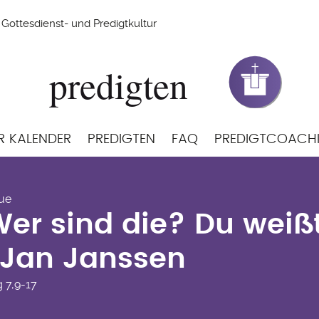
Gottesdienst- und Predigtkultur
R KALENDER
PREDIGTEN
FAQ
PREDIGTCOACH
 Wer sind die? Du weiß
ue
 Jan Janssen
Wer sind die? Du weißt
 Jan Janssen
g
7,9-17