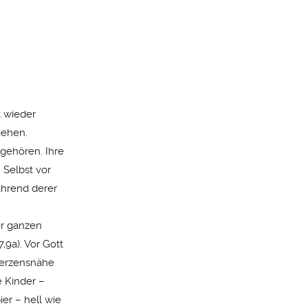
,
t wieder
ziehen.
gehören. Ihre
. Selbst vor
ährend derer
er ganzen
,9a). Vor Gott
 Herzensnähe
e Kinder –
er – hell wie