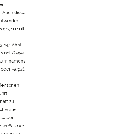
ben
. Auch diese
autwerden,
men
, so soll
3-14). Ahnt
 sind.
Diese
raum namens
oder
Angst
,
 Menschen
ührt:
haft zu
schwister
 selber
r wollten ihn
nnerung an