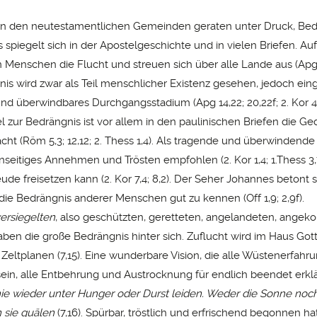
in den neutestamentlichen Gemeinden geraten unter Druck, Be
 spiegelt sich in der Apostelgeschichte und in vielen Briefen. Au
 Menschen die Flucht und streuen sich über alle Lande aus (Apg 1
nis wird zwar als Teil menschlicher Existenz gesehen, jedoch ein
nd überwindbares Durchgangsstadium (Apg 14,22; 20,22f; 2. Kor 4,
 zur Bedrängnis ist vor allem in den paulinischen Briefen die Ged
ht (Röm 5,3; 12,12; 2. Thess 1,4). Als tragende und überwindende 
eitiges Annehmen und Trösten empfohlen (2. Kor 1,4; 1.Thess 3,7; 
eude freisetzen kann (2. Kor 7,4; 8,2). Der Seher Johannes betont
die Bedrängnis anderer Menschen gut zu kennen (Off 1,9; 2,9f).
ersiegelten
, also geschützten, geretteten, angelandeten, ang
en die große Bedrängnis hinter sich. Zuflucht wird im Haus Gott
Zeltplanen (7,15). Eine wunderbare Vision, die alle Wüstenerfahr
sein, alle Entbehrung und Austrocknung für endlich beendet erklä
ie wieder unter Hunger oder Durst leiden. Weder die Sonne no
 sie quälen
(7,16). Spürbar, tröstlich und erfrischend begonnen ha