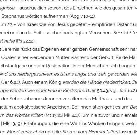
gnisse
– ausdrücklich sowohl des Einzelnen wie des gesamten V
 Stephanus wörtlich aufnehmen (Apg 7,10-11).
salm 22 – von Israel wie von Jesus gebetet – empfinden Distanz u
erbei und an die Seite solcher bedrängten Menschen:
Sei nicht fe
st nahe
(Ps 22,12).
t Jeremia rückt das Ergehen einer ganzen Gemeinschaft sehr na
 Qualen einer werdenden Mutter während der Geburt. Beide Mal
elbstaufgabe und der Resignation, in der Menschen sich hängen l
ind uns niedergesunken; es ist uns angst und weh geworden wie
.
(Jer 6,24). Auch einem König
werden die Hände niedersinken; ih
nge werden wie einer Frau in Kindsnöten
(Jer 50,43; vgl. Joh 16,2
e der Seher Johannes kennen vor allem das Matthäus- und das
lium apokalyptische Anzeichen. Bei ihnen allen geht es um
Bed
m des Wortes willen
(Mt 13,21| Mk 4,17), um nie zuvor und niemal
 | Mk 13,19). Erfahrungen, die eine Welt ins Wanken bringen, wel
den
Mond verlöschen
und die
Sterne vom Himmel fallen
lassen (