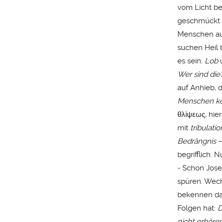
vom Licht b
geschmückt –
Menschen aus
suchen Heil b
es sein.
Lob
Wer sind di
auf Anhieb, 
Menschen ko
θλίψεως, hie
mit
tribulatio
Bedrängnis
–
begrifflich.
- Schon Jose
spüren. Wech
bekennen da,
Folgen hat:
D
nicht erhöre