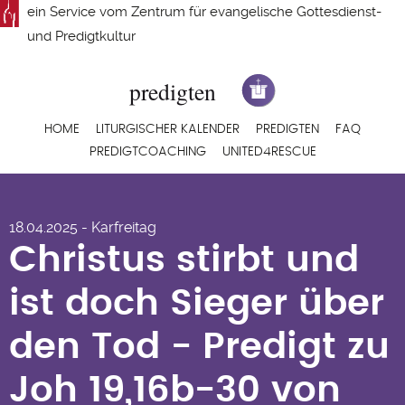
Direkt
ein Service vom
Zentrum für evangelische Gottesdienst-
zum
und Predigtkultur
Inhalt
Hauptnavigation
HOME
LITURGISCHER KALENDER
PREDIGTEN
FAQ
PREDIGTCOACHING
UNITED4RESCUE
Christus stirbt und
18.04.2025 - Karfreitag
ist doch Sieger über
Christus stirbt und
den Tod - Predigt zu
ist doch Sieger über
Joh 19,16b-30 von
den Tod - Predigt zu
Andreas Schwarz
Joh 19,16b-30 von