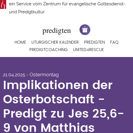
Direkt
ein Service vom
Zentrum für evangelische Gottesdienst-
zum
und Predigtkultur
Inhalt
Hauptnavigation
HOME
LITURGISCHER KALENDER
PREDIGTEN
FAQ
PREDIGTCOACHING
UNITED4RESCUE
Implikationen der
21.04.2025 - Ostermontag
Osterbotschaft -
Implikationen der
Predigt zu Jes 25,6-9
Osterbotschaft -
von Matthias
Predigt zu Jes 25,6-
Loerbroks
9 von Matthias