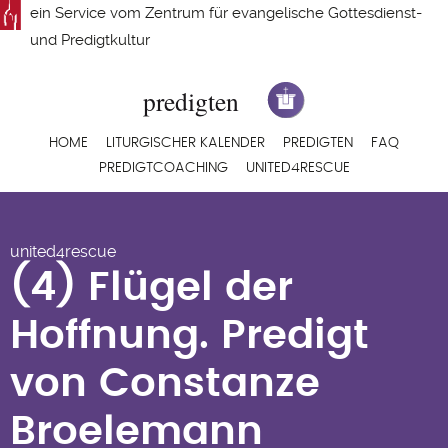
Direkt
ein Service vom
Zentrum für evangelische Gottesdienst-
zum
und Predigtkultur
Inhalt
Hauptnavigation
HOME
LITURGISCHER KALENDER
PREDIGTEN
FAQ
PREDIGTCOACHING
UNITED4RESCUE
(4) Flügel der
united4rescue
Hoffnung. Predigt
(4) Flügel der
von Constanze
Hoffnung. Predigt
Broelemann
von Constanze
Broelemann