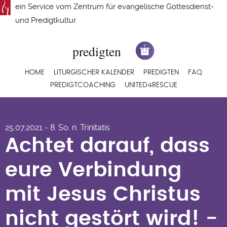
Direkt
ein Service vom
Zentrum für evangelische Gottesdienst-
zum
und Predigtkultur
Inhalt
Hauptnavigation
HOME
LITURGISCHER KALENDER
PREDIGTEN
FAQ
PREDIGTCOACHING
UNITED4RESCUE
Achtet darauf, dass
25.07.2021 - 8. So. n. Trinitatis
eure Verbindung mit
Achtet darauf, dass
Jesus Christus nicht
eure Verbindung
gestört wird! -
mit Jesus Christus
Predigt zu 1.Kor 6,9-
nicht gestört wird! -