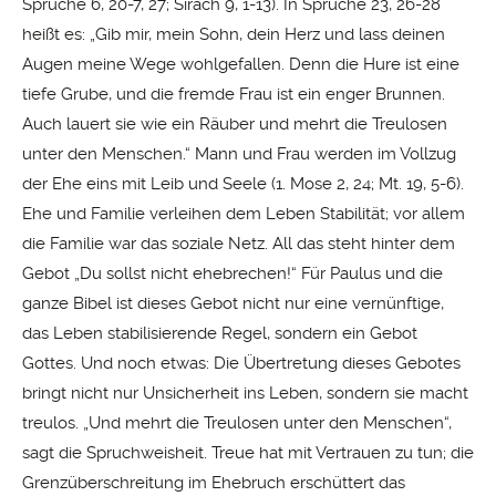
Sprüche 6, 20-7, 27; Sirach 9, 1-13). In Sprüche 23, 26-28
heißt es: „Gib mir, mein Sohn, dein Herz und lass deinen
Augen meine Wege wohlgefallen. Denn die Hure ist eine
tiefe Grube, und die fremde Frau ist ein enger Brunnen.
Auch lauert sie wie ein Räuber und mehrt die Treulosen
unter den Menschen.“ Mann und Frau werden im Vollzug
der Ehe eins mit Leib und Seele (1. Mose 2, 24; Mt. 19, 5-6).
Ehe und Familie verleihen dem Leben Stabilität; vor allem
die Familie war das soziale Netz. All das steht hinter dem
Gebot „Du sollst nicht ehebrechen!“ Für Paulus und die
ganze Bibel ist dieses Gebot nicht nur eine vernünftige,
das Leben stabilisierende Regel, sondern ein Gebot
Gottes. Und noch etwas: Die Übertretung dieses Gebotes
bringt nicht nur Unsicherheit ins Leben, sondern sie macht
treulos. „Und mehrt die Treulosen unter den Menschen“,
sagt die Spruchweisheit. Treue hat mit Vertrauen zu tun; die
Grenzüberschreitung im Ehebruch erschüttert das