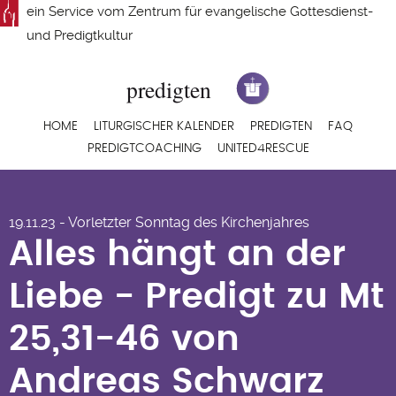
Direkt
ein Service vom
Zentrum für evangelische Gottesdienst-
zum
und Predigtkultur
Inhalt
Hauptnavigation
HOME
LITURGISCHER KALENDER
PREDIGTEN
FAQ
PREDIGTCOACHING
UNITED4RESCUE
Alles hängt an der
19.11.23 - Vorletzter Sonntag des Kirchenjahres
Liebe - Predigt zu Mt
Alles hängt an der
25,31-46 von
Liebe - Predigt zu Mt
Andreas Schwarz
25,31-46 von
Andreas Schwarz