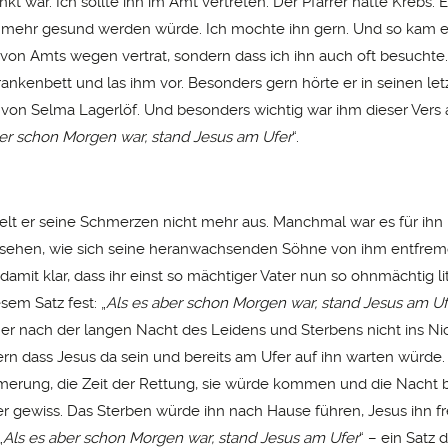
kt war. Ich sollte ihn im Amt vertreten. Der Pfarrer hatte Krebs. E
t mehr gesund werden würde. Ich mochte ihn gern. Und so kam es
r von Amts wegen vertrat, sondern dass ich ihn auch oft besuchte
ankenbett und las ihm vor. Besonders gern hörte er in seinen le
von Selma Lagerlöf. Und besonders wichtig war ihm dieser Vers
ber schon Morgen war, stand Jesus am Ufer
“.
lt er seine Schmerzen nicht mehr aus. Manchmal war es für ih
u sehen, wie sich seine heranwachsenden Söhne von ihm entfrem
amit klar, dass ihr einst so mächtiger Vater nun so ohnmächtig lit
esem Satz fest: „
Als es aber schon Morgen war, stand Jesus am Uf
 er nach der langen Nacht des Leidens und Sterbens nicht ins N
rn dass Jesus da sein und bereits am Ufer auf ihn warten würde.
rung, die Zeit der Rettung, sie würde kommen und die Nacht 
r gewiss. Das Sterben würde ihn nach Hause führen, Jesus ihn f
„
Als es aber schon Morgen war, stand Jesus am Ufer
“ – ein Satz 