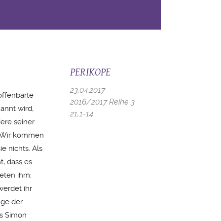
PERIKOPE
23.04.2017
offenbarte
2016/2017 Reihe 3
annt wird,
21,1-14
ere seiner
m: Wir kommen
e nichts. Als
t, dass es
teten ihm:
werdet ihr
nge der
Als Simon