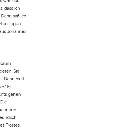
s war klar,
, dass ich
. Dann saß ich
tzten Tagen
 aus Johannes
n kaum
deten. Sie
t. Dann hielt
er.
“ Er
ichts gehen
 Die
beenden.
reundlich
des Trostes,