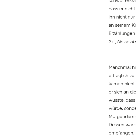
schwer erkran
dass er nich
ihn nicht nu
an seinem Kr
Erzählungen 
21: „
Als es a
Manchmal hie
erträglich z
kamen nicht d
er sich an di
wusste, dass
würde, sonde
Morgendämme
Dessen war e
empfangen. 