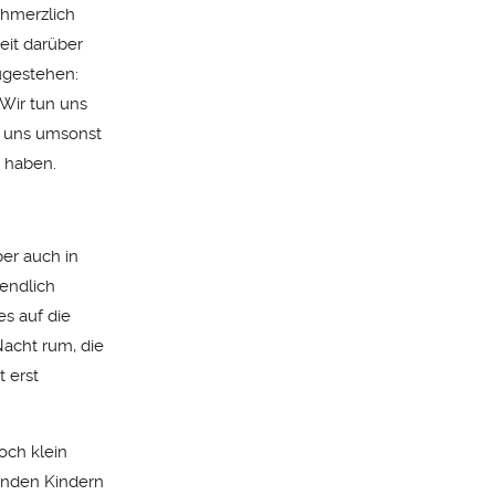
chmerzlich
eit darüber
zugestehen:
 Wir tun uns
r uns umsonst
 haben.
er auch in
 endlich
es auf die
Nacht rum, die
t erst
noch klein
enden Kindern