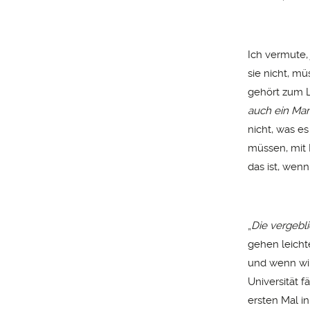
Ich vermute,
sie nicht, m
gehört zum L
auch ein Man
nicht, was e
müssen, mit 
das ist, wen
„
Die vergebl
gehen leicht
und wenn wir
Universität 
ersten Mal i