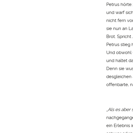
Petrus hörte
und warf sic
nicht fern v
sie nun an L
Brot. Spricht
Petrus stieg
Und obwohl e
und haltet d
Denn sie wus
desgleichen 
offenbarte, 
„
Als es aber
nachgegangen
ein Erlebnis 