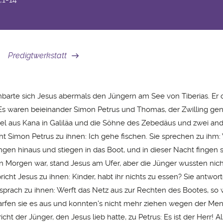
Predigtwerkstatt
barte sich Jesus abermals den Jüngern am See von Tiberias. Er 
:Es waren beieinander Simon Petrus und Thomas, der Zwilling gen
l aus Kana in Galiläa und die Söhne des Zebedäus und zwei and
cht Simon Petrus zu ihnen: Ich gehe fischen. Sie sprechen zu ih
gingen hinaus und stiegen in das Boot, und in dieser Nacht fingen si
n Morgen war, stand Jesus am Ufer, aber die Jünger wussten nich
richt Jesus zu ihnen: Kinder, habt ihr nichts zu essen? Sie antwor
 sprach zu ihnen: Werft das Netz aus zur Rechten des Bootes, so 
arfen sie es aus und konnten's nicht mehr ziehen wegen der Me
icht der Jünger, den Jesus lieb hatte, zu Petrus: Es ist der Herr! 