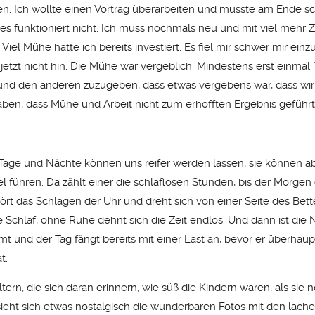
ten. Ich wollte einen Vortrag überarbeiten und musste am Ende s
 es funktioniert nicht. Ich muss nochmals neu und mit viel mehr Z
iel Mühe hatte ich bereits investiert. Es fiel mir schwer mir ein
 jetzt nicht hin. Die Mühe war vergeblich. Mindestens erst einmal.
und den anderen zuzugeben, dass etwas vergebens war, dass wi
en, dass Mühe und Arbeit nicht zum erhofften Ergebnis geführt
Tage und Nächte können uns reifer werden lassen, sie können ab
l führen. Da zählt einer die schlaflosen Stunden, bis der Morgen
hört das Schlagen der Uhr und dreht sich von einer Seite des Bett
 Schlaf, ohne Ruhe dehnt sich die Zeit endlos. Und dann ist die 
t und der Tag fängt bereits mit einer Last an, bevor er überhaup
t.
ltern, die sich daran erinnern, wie süß die Kindern waren, als sie 
ieht sich etwas nostalgisch die wunderbaren Fotos mit den lach