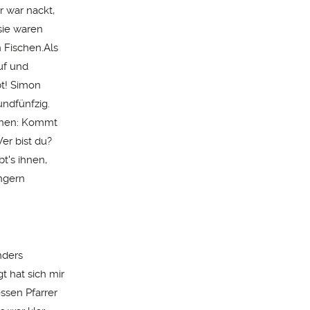
r war nackt,
sie waren
 Fischen.Als
uf und
bt! Simon
undfünfzig.
ihnen: Kommt
er bist du?
t's ihnen,
üngern
onders
 hat sich mir
essen Pfarrer