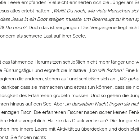
oße Leere empfanden. Vielleicht erinnerten sich die Jünger am S
esus alles erlebt hatten: „
Weißt Du noch, wie viele Menschen sic
 dass Jesus in ein Boot steigen musste, um überhaupt zu ihnen 
ßt Du noch?
“ Doch das ist vergangen. Das Vergangene liegt nicht
sondern als schwere Last auf ihrer Seele.
gt das lähmende Herumsitzen schließlich nicht mehr länger und wi
e Führungsfigur und ergreift die Initiative: „I
ch will fischen.
“ Eine 
eagieren die anderen, stehen auf und schließen sich an: „
Wir gehe
 dankbar, dass sie mitmachen und etwas tun können, dass sie nic
nlosigkeit des Erfahrenen grübeln müssen. Und so gehen die Jü
ahren hinaus auf den See. Aber „
in derselben Nacht fingen sie nich
 einzigen Fisch. Die erfahrenen Fischer haben sicher keinen Feh
 ihre Mühe vergeblich. Hat sie das Glück verlassen? Die Jünger s
chen ihre innere Leere mit Aktivität zu überdecken und doch bleib
nst. Sie finden nichts.