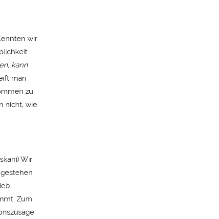
Kennten wir
lichkeit
en, kann
eift man
 kommen zu
 nicht, wie
Askani) Wir
ingestehen
ieb
dammt. Zum
ionszusage