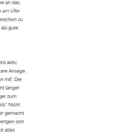
ee an das,
h am Ufer
sprechen zu
 als gute
rd aktiv.
klare Ansage.
n mit
“. Die
ht länger
nger zum
ts.
“ Nicht
ler gemacht
trengen sich
t alles