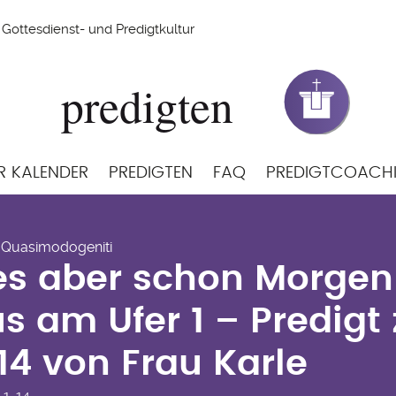
Gottesdienst- und Predigtkultur
R KALENDER
PREDIGTEN
FAQ
PREDIGTCOACH
 es aber schon Morgen
- Quasimodogeniti
us am Ufer 1 – Predig
es aber schon Morgen
-14 von Frau Karle
s am Ufer 1 – Predigt
-14 von Frau Karle
,1-14