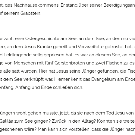
ht, des Nachhausekommens. Er stand über seiner Beerdigungsan
uf seinem Grabstein.
erzählt eine Ostergeschichte am See, an dem See, an dem so vi
See, an dem Jesus Kranke geheilt und Verzweifelte getröstet hat,
d Leidtragende selig gepriesen hat. Es war an diesem See, an de
 von Menschen mit fünf Gerstenbroten und zwei Fischen zu es
 alle satt wurden. Hier hat Jesus seine Jünger gefunden, die Fis
 dem See verknüpft war. Hierher kehrt das Evangelium am Ende
nfang. Anfang und Ende schließen sich.
üngern wohl gehen musste, jetzt, da sie nach dem Tod Jesu von
Galiläa zum See gingen? Zurück in den Alltag? Konnten sie wei
geschehen wäre? Man kann sich vorstellen, dass die Jünger na