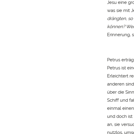
Jesu eine gr
was sie mit J
drängten, so
können? Wei
Erinnerung, 
Petrus erträ
Petrus ist ein
Erleichtert r
anderen sind
über die Sin
Schiff und f
einmal einen
und doch ist
an, sie versu
nutzlos, umso