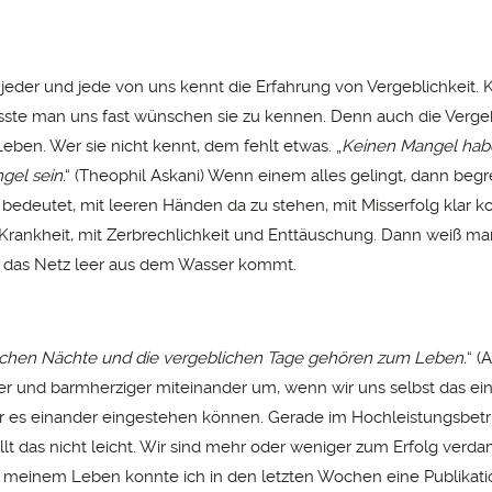
 jeder und jede von uns kennt die Erfahrung von Vergeblichkeit. 
üsste man uns fast wünschen sie zu kennen. Denn auch die Vergeb
eben. Wer sie nicht kennt, dem fehlt etwas. „
Keinen Mangel hab
gel sein
.“ (Theophil Askani) Wenn einem alles gelingt, dann begr
s bedeutet, mit leeren Händen da zu stehen, mit Misserfolg klar
Krankheit, mit Zerbrechlichkeit und Enttäuschung. Dann weiß man
n das Netz leer aus dem Wasser kommt.
ichen Nächte und die vergeblichen Tage gehören zum Leben.
“ (
er und barmherziger miteinander um, wenn wir uns selbst das e
 es einander eingestehen können. Gerade im Hochleistungsbetr
fällt das nicht leicht. Wir sind mehr oder weniger zum Erfolg ver
n meinem Leben konnte ich in den letzten Wochen eine Publikat