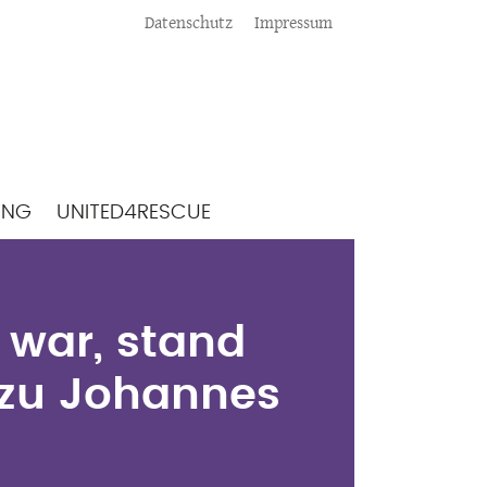
Meta
Datenschutz
Impressum
ING
UNITED4RESCUE
 war, stand
t zu Johannes
 war, stand
 zu Johannes