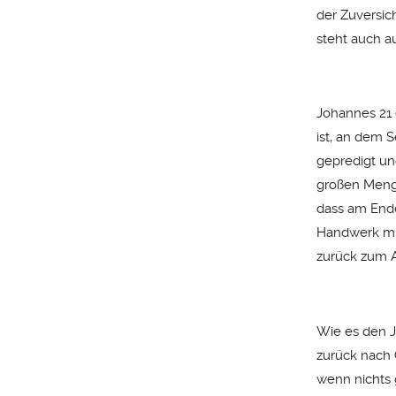
der Zuversic
steht auch a
Johannes 21 
ist, an dem 
gepredigt un
großen Menge
dass am Ende
Handwerk mit
zurück zum A
Wie es den J
zurück nach 
wenn nichts 