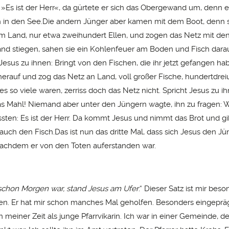
: »Es ist der Herr«, da gürtete er sich das Obergewand um, denn e
h in den See.Die andern Jünger aber kamen mit dem Boot, denn 
om Land, nur etwa zweihundert Ellen, und zogen das Netz mit den
and stiegen, sahen sie ein Kohlenfeuer am Boden und Fisch dara
 Jesus zu ihnen: Bringt von den Fischen, die ihr jetzt gefangen ha
 herauf und zog das Netz an Land, voll großer Fische, hundertdrei
s so viele waren, zerriss doch das Netz nicht. Spricht Jesus zu 
as Mahl! Niemand aber unter den Jüngern wagte, ihn zu fragen: W
sten: Es ist der Herr. Da kommt Jesus und nimmt das Brot und gib
auch den Fisch.Das ist nun das dritte Mal, dass sich Jesus den J
nachdem er von den Toten auferstanden war.
 schon Morgen war, stand Jesus am Ufer
.“ Dieser Satz ist mir bes
. Er hat mir schon manches Mal geholfen. Besonders eingeprägt
in meiner Zeit als junge Pfarrvikarin. Ich war in einer Gemeinde, d