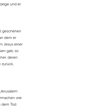
zeige und er
el geschehen
 an dem er
m Jesus einer
sen gab, so
cher, deren
 zurück,
 Jerusalem
termachen wie
ch dem Tod