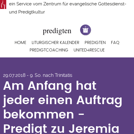
Direkt
ein Service vom
Zentrum für evangelische Gottesdienst-
zum
und Predigtkultur
Inhalt
Hauptnavigation
HOME
LITURGISCHER KALENDER
PREDIGTEN
FAQ
PREDIGTCOACHING
UNITED4RESCUE
Am Anfang hat jeder
29.07.2018 - 9. So. nach Trinitatis
einen Auftrag
Am Anfang hat
bekommen - Predigt
jeder einen Auftrag
zu Jeremia 1,4-10
bekommen -
von Georg Freuling
Predigt zu Jeremia