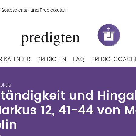
Gottesdienst- und Predigtkultur
R KALENDER
PREDIGTEN
FAQ
PREDIGTCOACH
ständigkeit und Hinga
 Okuli
kus 12, 41-44 von Matt
tändigkeit und Hingab
arkus 12, 41-44 von M
lin
1