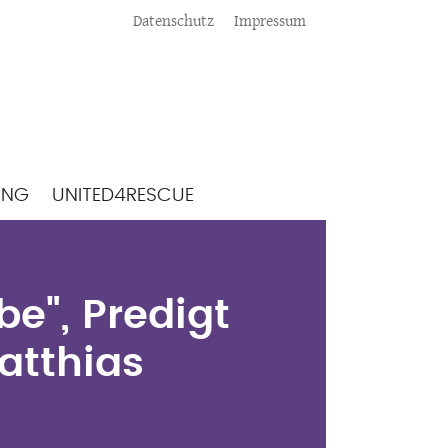
Meta
Datenschutz
Impressum
ING
UNITED4RESCUE
be", Predigt zu
hias Kreplin
e", Predigt
atthias