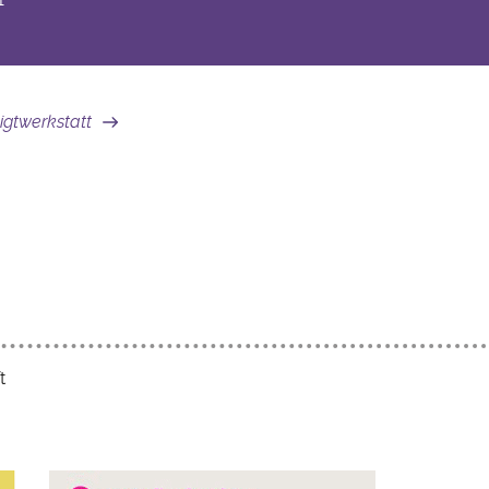
igtwerkstatt
t