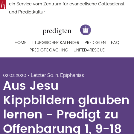
Direkt
ein Service vom
Zentrum für evangelische Gottesdienst-
zum
und Predigtkultur
Inhalt
Hauptnavigation
HOME
LITURGISCHER KALENDER
PREDIGTEN
FAQ
PREDIGTCOACHING
UNITED4RESCUE
Aus Jesu Kippbildern
02.02.2020 - Letzter So. n. Epiphanias
glauben lernen -
Aus Jesu
Predigt zu
Kippbildern glauben
Offenbarung 1, 9-18
lernen - Predigt zu
von Markus Kreis
Offenbarung 1, 9-18