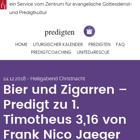
Direkt
ein Service vom
Zentrum für evangelische Gottesdienst-
zum
und Predigtkultur
Inhalt
Hauptnavigation
HOME
LITURGISCHER KALENDER
PREDIGTEN
FAQ
PREDIGTCOACHING
UNITED4RESCUE
Bier und Zigarren –
24.12.2018 - Heiligabend Christnacht
Predigt zu 1.
Bier und Zigarren –
Timotheus 3,16 von
Predigt zu 1.
Frank Nico Jaeger
Timotheus 3,16 von
Frank Nico Jaeger