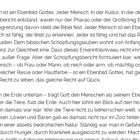
st ein Ebenbild Gottes. Jeder Mensch. In der Kultur, in der d
ericht entstand, waren nur der Pharao oder der Großkönig 
bgrenzung davon stellt die Bibel fest: Jeder Mensch ist ein Eb
 ist fähig, die Welt zu erkennen. Jeder ist fähig und hat das R
talten. Dem biblischen Schöpfungsglauben wohnt von Anfang
z zur Gleichheit inne. Dass dieses Erkenntnisniveau nicht i
 außer Frage. Aber der Schöpfungsbericht formuliert klar, wi
Mensch – ob Frau oder Mann, ob reich oder arm, ob mächtig 
elcher Rasse oder Hautfarbe – ist ein Ebenbild Gottes, hat g
Recht zu leben, das gleiche Recht auf Glück.
die Erde untertan – trägt Gott den Menschen als seinem Eben
r die Tiere, füllt die Erde. Auch hier lohnt ein Blick auf den hi
n damals war klar: Wer die Tiere nicht zu beherrschen weiß, 
ssen. Löwen und Bären gab es damals nicht nur im Zoo hinter
en einer allseits bedrohlichen Natur. Ständig war man in Gefah
, durch Hunger, durch Krankheit ausgelöscht zu werden. Mach
n, heißt auf diesem Hintergrund erst einmal: Schaut, dass ihr 