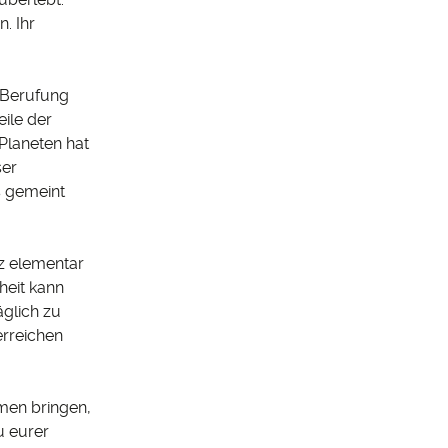
. Ihr
 Berufung
ile der
Planeten hat
ser
s gemeint
z elementar
heit kann
äglich zu
erreichen
men bringen,
u eurer