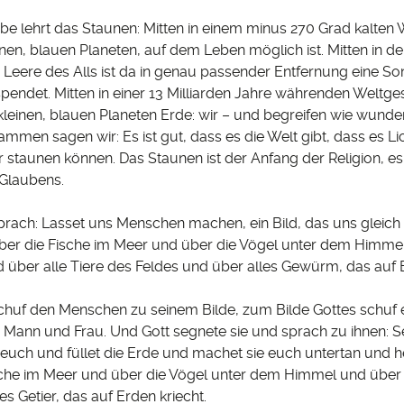
 lehrt das Staunen: Mitten in einem minus 270 Grad kalten W
inen, blauen Planeten, auf dem Leben möglich ist. Mitten in de
Leere des Alls ist da in genau passender Entfernung eine Son
endet. Mitten in einer 13 Milliarden Jahre währenden Weltge
leinen, blauen Planeten Erde: wir – und begreifen wie wunderb
ammen sagen wir: Es ist gut, dass es die Welt gibt, dass es Lich
r staunen können. Das Staunen ist der Anfang der Religion, es 
Glaubens.
rach: Lasset uns Menschen machen, ein Bild, das uns gleich s
ber die Fische im Meer und über die Vögel unter dem Himme
d über alle Tiere des Feldes und über alles Gewürm, das auf
huf den Menschen zu seinem Bilde, zum Bilde Gottes schuf e
s Mann und Frau. Und Gott segnete sie und sprach zu ihnen: S
euch und füllet die Erde und machet sie euch untertan und h
sche im Meer und über die Vögel unter dem Himmel und über
es Getier, das auf Erden kriecht.