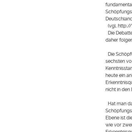
fundamental
Schöpfungsle
Deutschland r
(vgl.
http:/
Die Debatte
daher folg
Die Schöpfu
sechsten vor
Kenntnissta
heute ein an
Erkenntnisq
nicht in den 
Hat man das 
Schöpfungsg
Ebene ist di
wie vor zwe
Erkenntnisqu