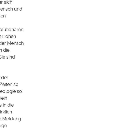
r sich
Mensch und
den.
olutionären
illionen
 der Mensch
h die
ie sind
n der
Zeiten so
heologie so
kein
 in die
rklich
ne Meldung
nige