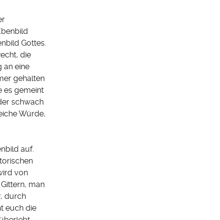
er
Ebenbild
enbild Gottes.
echt, die
 an eine
mmer gehalten
e es gemeint
oder schwach
leiche Würde,
bild auf.
storischen
wird von
 Gittern, man
r, durch
t euch die
überlebt.