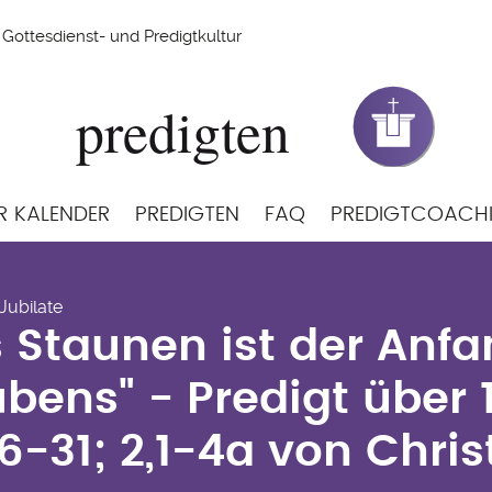
Gottesdienst- und Predigtkultur
R KALENDER
PREDIGTEN
FAQ
PREDIGTCOACH
s Staunen ist der Anf
 Jubilate
ubens" - Predigt über 1
 Staunen ist der Anf
26-31; 2,1-4a von Chri
bens" - Predigt über 1
6-31; 2,1-4a von Chri