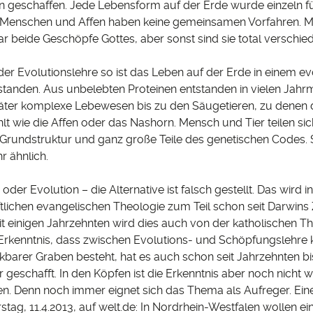
n geschaffen. Jede Lebensform auf der Erde wurde einzeln fü
 Menschen und Affen haben keine gemeinsamen Vorfahren. 
ar beide Geschöpfe Gottes, aber sonst sind sie total verschie
er Evolutionslehre so ist das Leben auf der Erde in einem ev
standen. Aus unbelebten Proteinen entstanden in vielen Jahrm
später komplexe Lebewesen bis zu den Säugetieren, zu denen
t wie die Affen oder das Nashorn. Mensch und Tier teilen sic
 Grundstruktur und ganz große Teile des genetischen Codes. S
r ähnlich.
er Evolution – die Alternative ist falsch gestellt. Das wird i
tlichen evangelischen Theologie zum Teil schon seit Darwins 
t einigen Jahrzehnten wird dies auch von der katholischen T
e Erkenntnis, dass zwischen Evolutions- und Schöpfungslehre 
barer Graben besteht, hat es auch schon seit Jahrzehnten bis
geschafft. In den Köpfen ist die Erkenntnis aber noch nicht wi
 Denn noch immer eignet sich das Thema als Aufreger. Ei
ag, 11.4.2013, auf welt.de: In Nordrhein-Westfalen wollen ei