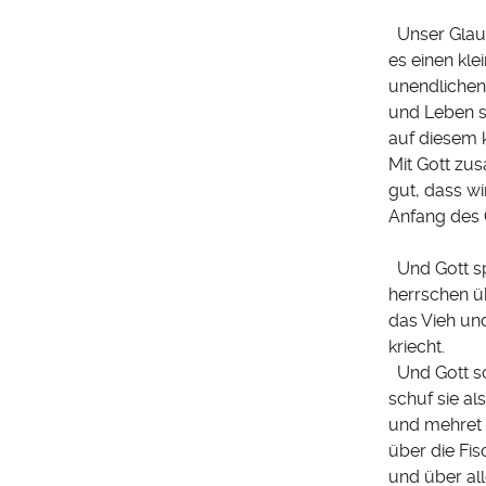
Unser Glaube
es einen kle
unendlichen 
und Leben sp
auf diesem k
Mit Gott zus
gut, dass wi
Anfang des 
Und Gott sp
herrschen ü
das Vieh un
kriecht.
Und Gott sc
schuf sie al
und mehret 
über die Fi
und über all