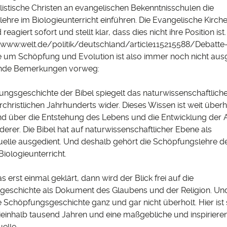
istische Christen an evangelischen Bekenntnisschulen die
hre im Biologieunterricht einführen. Die Evangelische Kirche
eagiert sofort und stellt klar, dass dies nicht ihre Position ist.
/www.welt.de/politik/deutschland/article115215588/Debatt
 um Schöpfung und Evolution ist also immer noch nicht aus
ende Bemerkungen vorweg:
ngsgeschichte der Bibel spiegelt das naturwissenschaftlich
christlichen Jahrhunderts wider. Dieses Wissen ist weit überh
nd über die Entstehung des Lebens und die Entwicklung der Ar
derer. Die Bibel hat auf naturwissenschaftlicher Ebene als
uelle ausgedient. Und deshalb gehört die Schöpfungslehre de
Biologieunterricht.
erst einmal geklärt, dann wird der Blick frei auf die
eschichte als Dokument des Glaubens und der Religion. Und
e Schöpfungsgeschichte ganz und gar nicht überholt. Hier ist s
ieinhalb tausend Jahren und eine maßgebliche und inspiriere
elle.