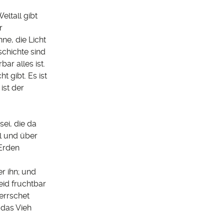
eltall gibt
r
ne, die Licht
schichte sind
ar alles ist.
t gibt. Es ist
ist der
ei, die da
l und über
 Erden
r ihn; und
eid fruchtbar
errschet
 das Vieh