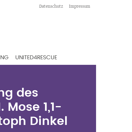
Meta
Datenschutz
Impressum
ING
UNITED4RESCUE
ang des
. Mose 1,1-
ang des
stoph Dinkel
. Mose 1,1-
stoph Dinkel