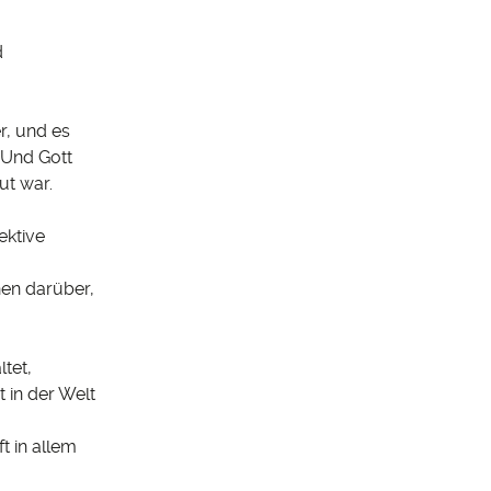
d
r, und es
 Und Gott
ut war.
ektive
nen darüber,
tet,
 in der Welt
t in allem