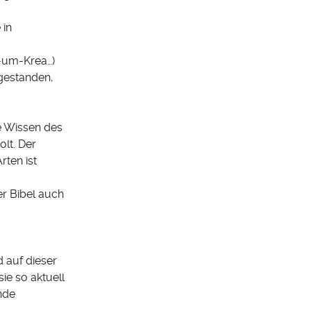
 in
e-um-Krea…
)
gestanden,
e Wissen des
olt. Der
ten ist
r Bibel auch
 auf dieser
ie so aktuell
nde