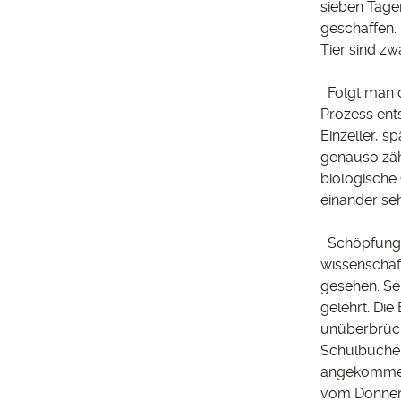
sieben Tage
geschaffen.
Tier sind zw
Folgt man d
Prozess ent
Einzeller, 
genauso zähl
biologische
einander seh
Schöpfung od
wissenschaf
gesehen. Sei
gelehrt. Di
unüberbrück
Schulbücher 
angekommen.
vom Donnerst