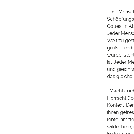
Der Mensch i
Schöpfungsb
Gottes. In A
Jeder Mensch
Welt zu ges
große Tenden
wurde, steht
ist: Jeder 
und gleich w
das gleiche 
Macht euch 
Herrscht übe
Kontext. Den
ihnen gefre
lebte inmitt
wilde Tiere
Erde unterta