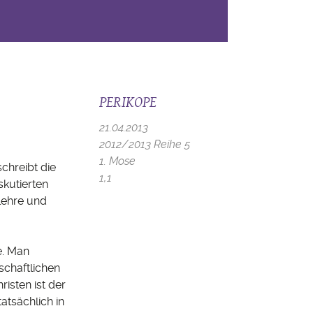
PERIKOPE
21.04.2013
2012/2013 Reihe 5
1. Mose
chreibt die
1,1
skutierten
lehre und
e. Man
schaftlichen
isten ist der
atsächlich in