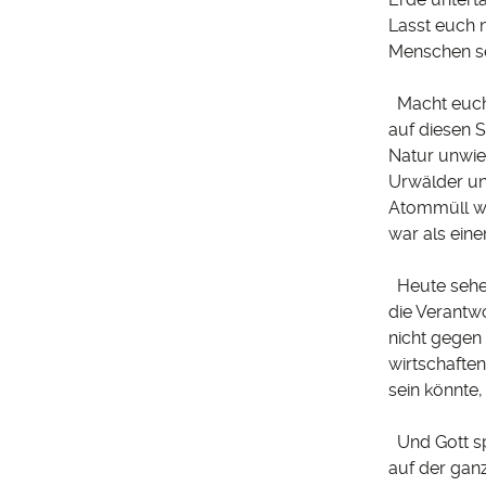
Lasst euch n
Menschen sei
Macht euch 
auf diesen 
Natur unwie
Urwälder un
Atommüll wi
war als eine
Heute sehen
die Verantw
nicht gegen
wirtschaften
sein könnte,
Und Gott sp
auf der gan