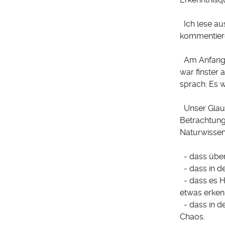
Ich lese au
kommentiere 
Am Anfang s
war finster 
sprach: Es w
Unser Glaube
Betrachtung
Naturwissen
- dass überh
- dass in de
- dass es He
etwas erken
- dass in de
Chaos.