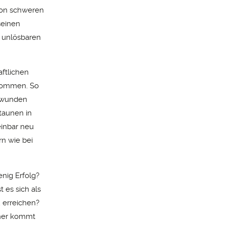
 von schweren
seinen
r unlösbaren
ftlichen
 kommen. So
erwunden
taunen in
einbar neu
rn wie bei
nig Erfolg?
es sich als
u erreichen?
oher kommt