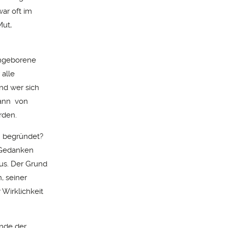
ar oft im
Mut,
angeborene
alle
nd wer sich
kann von
rden.
n begründet?
e Gedanken
us. Der Grund
, seiner
 Wirklichkeit
Ende der