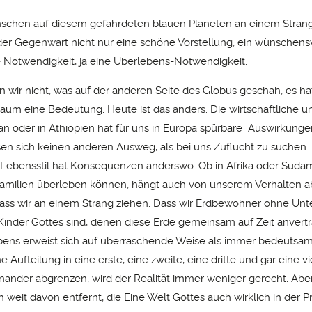
schen auf diesem gefährdeten blauen Planeten an einem Stran
n der Gegenwart nicht nur eine schöne Vorstellung, ein wünschens
 Notwendigkeit, ja eine Überlebens-Notwendigkeit.
n wir nicht, was auf der anderen Seite des Globus geschah, es ha
kaum eine Bedeutung. Heute ist das anders. Die wirtschaftliche un
n oder in Äthiopien hat für uns in Europa spürbare Auswirkung
sen sich keinen anderen Ausweg, als bei uns Zuflucht zu suchen.
Lebensstil hat Konsequenzen anderswo. Ob in Afrika oder Süda
amilien überleben können, hängt auch von unserem Verhalten ab
dass wir an einem Strang ziehen. Dass wir Erdbewohner ohne Unt
nder Gottes sind, denen diese Erde gemeinsam auf Zeit anvertrau
bens erweist sich auf überraschende Weise als immer bedeutsam
Aufteilung in eine erste, eine zweite, eine dritte und gar eine vi
nander abgrenzen, wird der Realität immer weniger gerecht. Aber
 weit davon entfernt, die Eine Welt Gottes auch wirklich in der Pr