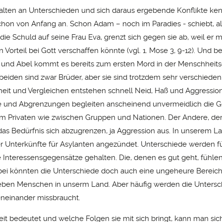
halten an Unterschieden und sich daraus ergebende Konflikte k
chon von Anfang an. Schon Adam – noch im Paradies - schiebt, al
 die Schuld auf seine Frau Eva, grenzt sich gegen sie ab, weil er m
 Vorteil bei Gott verschaffen könnte (vgl. 1. Mose 3, 9-12). Und be
 und Abel kommt es bereits zum ersten Mord in der Menschheitsg
 beiden sind zwar Brüder, aber sie sind trotzdem sehr verschieden
eit und Vergleichen entstehen schnell Neid, Haß und Aggression
e und Abgrenzungen begleiten anscheinend unvermeidlich die G
m Privaten wie zwischen Gruppen und Nationen. Der Andere, der
 das Bedürfnis sich abzugrenzen, ja Aggression aus. In unserem 
 Unterkünfte für Asylanten angezündet. Unterschiede werden f
 Interessensgegensätze gehalten. Die, denen es gut geht, fühlen
ei könnten die Unterschiede doch auch eine ungeheure Bereich
eben Menschen in unserm Land. Aber häufig werden die Untersc
neinander missbraucht.
t bedeutet und welche Folgen sie mit sich bringt, kann man si