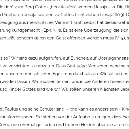
 Heiden“ zum Berg Gottes „herzulaufen“ werden (Jesaja 2,2). Die H
 Propheten Jesaja, werden zu Gottes Licht ziehen (Jesaja 60,3). 
rzeugung aus menschlicher Vernunft. Gott selbst hat dieses Gehe
arung kundgemacht“ (Eph. 3, 3). Es ist eine Überzeugung, die sich
schließt, sondern durch den Geist offenbart werden muss (V. 5.), s
s so? Wir sind dazu aufgerufen, auf Blindheit, auf Überlegenheits
t zu verzichten, sie abzutun. Dass Gott
allen
Menschen nahe sein 
gen unseren menschlichen Egoismus durchsetzen. Wir sollen uns
erwinden lassen. Wir müssen lernen, uns in die Anderen hineinzu
auso Kinder Gottes sind wie wir. Wir sollen unseren Nächsten lie
el Paulus und seine Schüler sind – wie kann es anders sein - Kind
rausforderungen. Sie stehen vor der Aufgabe zu zeigen, dass
inn
 Gemeinde ehemalige Juden und frühere Heiden über die alten t