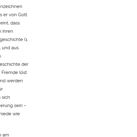
ennzeichnen
s er von Gott
eint, dass
i ihren
eschichte (1.
, und aus
.
eschichte der
 Fremde löst
Land werden
ür
 sich
erung sein –
hiede wie
ch am