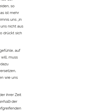
eiden, so
Das ist mehr
imnis uns „in
 uns nicht aus
o drückt sich
gefühle, auf
will, muss
 dazu
versetzen,
ben wie uns
er ihrer Zeit
erhalb
der
iefgreifenden