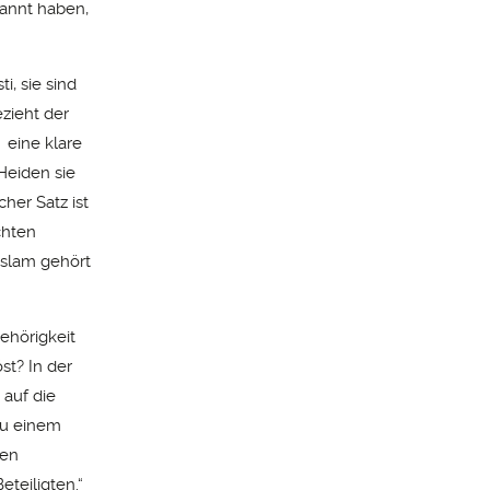
kannt haben,
i, sie sind
zieht der
 eine klare
 Heiden sie
her Satz ist
chten
Islam gehört
ehörigkeit
st? In der
 auf die
zu einem
sen
teiligten.“