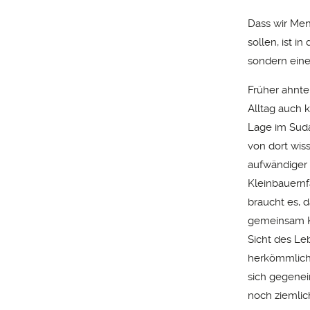
Dass wir Men
sollen, ist i
sondern eine
Früher ahnte
Alltag auch 
Lage im Suda
von dort wis
aufwändiger 
Kleinbauernf
braucht es, 
gemeinsam Ki
Sicht des Le
herkömmliche 
sich gegenei
noch ziemlich