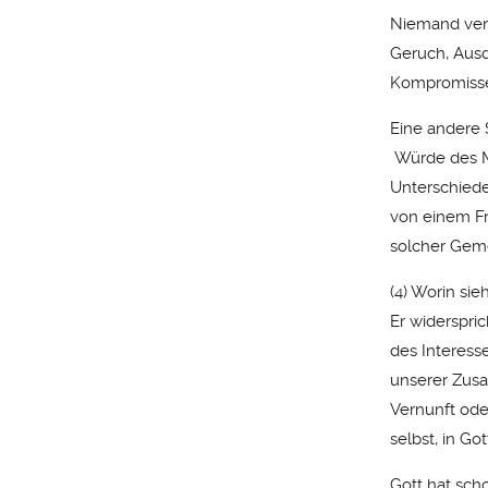
Niemand ver
Geruch, Ausd
Kompromisse
Eine andere 
Würde des Me
Unterschiede
von einem Fr
solcher Gem
(4) Worin si
Er widerspri
des Interes
unserer Zusa
Vernunft ode
selbst, in Got
Gott hat sch