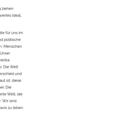
g ziehen
wertes Ideal,
tte für uns im
d politische
en. Menschen
 Unser
merika
. Die Welt
erschied und
t ist: diese
er. Die
erte Welt, die
: Wir sind
axis zu leben.