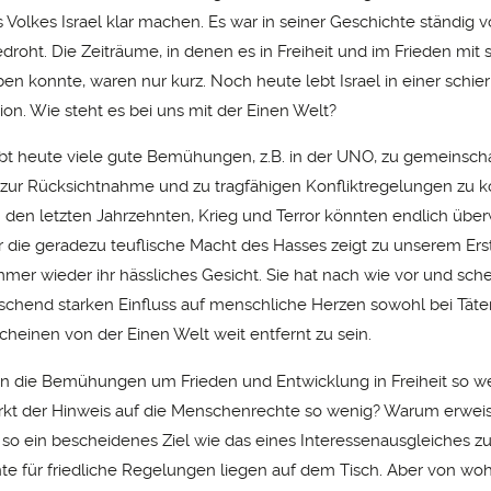
s Volkes Israel klar machen. Es war in seiner Geschichte ständig
droht. Die Zeiträume, in denen es in Freiheit und im Frieden mit 
en konnte, waren nur kurz. Noch heute lebt Israel in einer schie
tion. Wie steht es bei uns mit der Einen Welt?
ibt heute viele gute Bemühungen, z.B. in der UNO, zu gemeinscha
zur Rücksichtnahme und zu tragfähigen Konfliktregelungen zu
in den letzten Jahrzehnten, Krieg und Terror könnten endlich üb
 die geradezu teuflische Macht des Hasses zeigt zu unserem Ers
immer wieder ihr hässliches Gesicht. Sie hat nach wie vor und sch
schend starken Einfluss auf menschliche Herzen sowohl bei Täte
cheinen von der Einen Welt weit entfernt zu sein.
 die Bemühungen um Frieden und Entwicklung in Freiheit so we
t der Hinweis auf die Menschenrechte so wenig? Warum erweist 
, so ein bescheidenes Ziel wie das eines Interessenausgleiches z
e für friedliche Regelungen liegen auf dem Tisch. Aber von w