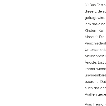
(2) Das Fest
diese Erde s
gefragt wird,
ihm das einen
Kindern Kain
Mose 4). Die
Verschiedenh
Unterschied
Menschheit i
Ängste, löst
immer wieder
unvereinbare
bedroht. Dab
auch das erl
Waffen gege
Was Fremdhei