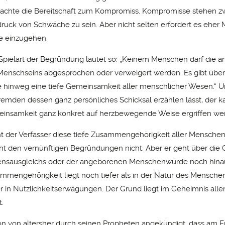
achte die Bereitschaft zum Kompromiss. Kompromisse stehen zw
ruck von Schwäche zu sein. Aber nicht selten erfordert es eher 
 einzugehen.
Spielart der Begründung lautet so: „Keinem Menschen darf die 
nschseins abgesprochen oder verweigert werden. Es gibt über 
 hinweg eine tiefe Gemeinsamkeit aller menschlicher Wesen.“ U
emden dessen ganz persönliches Schicksal erzählen lässt, der 
einsamkeit ganz konkret auf herzbewegende Weise ergriffen we
eht der Verfasser diese tiefe Zusammengehörigkeit aller Mensche
cht den vernünftigen Begründungen nicht. Aber er geht über di
sensausgleichs oder der angeborenen Menschenwürde noch hina
mmengehörigkeit liegt noch tiefer als in der Natur des Menschen
r in Nützlichkeitserwägungen. Der Grund liegt im Geheimnis aller
t.
on von altersher durch seinen Propheten angekündigt, dass am 