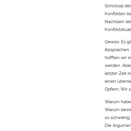
Schicksal de
Konflikten be
Nachbarn leb
Konfliktsitua
Gewiss: Es g
Absprachen, 
hofften wir 
werden. Aber
letzter Zeit 
einen überra
Opfern. Wir s
Warum haben
Warum bewirk
so schwierig
Die Argument