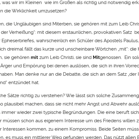
as, was wir im Kleinen wie im Großen als richtig und notwendig er
 in die Wirklichkeit umzusetzen?
en, die Ungläubigen sind Miterben, sie gehören mit zum Leib Christ
der Verheißung“: mit diesem erstaunlichen, provokativen Satz be
r Epheserbriefes, wahrscheinlich ein Schüler des Apostels Paulus,
ich dreimal fällt das kurze und unscheinbare Wörtchen „mit“: die
n, sie gehören
mit
zum Leib Christi, sie sind
Mit
genossen. Ein solc
n Ärger und Empörung bei denen auslösen, die sich in ihren Vorre
 haben. Man denke nur an die Debatte, die sich an dem Satz „der 
nd“ entzündet hat.
che Sätze richtig zu verstehen? Wie lässt sich solche Zusammeng
o plausibel machen, dass sie nicht mehr Angst und Abwehr auslö
 es immer wieder zwei typische Begründungen. Die eine beruft sich
ir müssen schon aus eigenem Interesse um des Friedens willen 
er Interessen kommen, zu einem Kompromiss. Beide Seiten müs
n, es muss ein mittlerer Weg gefunden werden. Das nützt allen Be