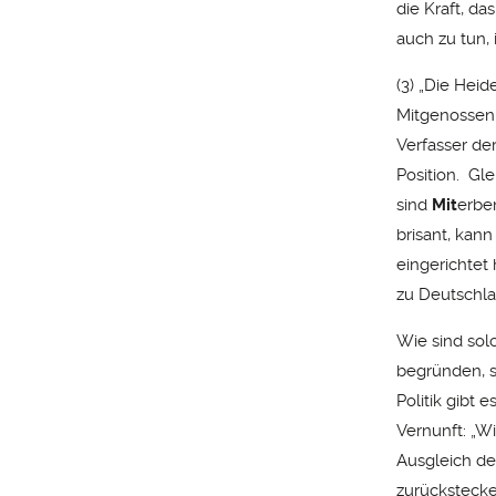
die Kraft, d
auch zu tun,
(3) „Die Heid
Mitgenossen 
Verfasser de
Position. Gle
sind
Mit
erbe
brisant, kan
eingerichtet
zu Deutschla
Wie sind sol
begründen, s
Politik gibt
Vernunft: „W
Ausgleich d
zurückstecke