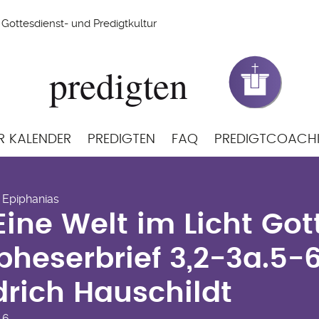
Gottesdienst- und Predigtkultur
R KALENDER
PREDIGTEN
FAQ
PREDIGTCOACH
 Eine Welt im Licht Got
- Epiphanias
eserbrief 3,2-3a.5-6 v
Eine Welt im Licht Got
schildt
pheserbrief 3,2-3a.5-
drich Hauschildt
-6