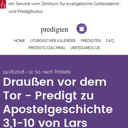
Direkt
ein Service vom
Zentrum für evangelische Gottesdienst-
zum
und Predigtkultur
Inhalt
Hauptnavigation
HOME
LITURGISCHER KALENDER
PREDIGTEN
FAQ
PREDIGTCOACHING
UNITED4RESCUE
Draußen vor dem
19.08.2018 - 12. So. nach Trinitatis
Tor - Predigt zu
Draußen vor dem
Apostelgeschichte
Tor - Predigt zu
3,1-10 von Lars
Apostelgeschichte
Hillebold
3,1-10 von Lars