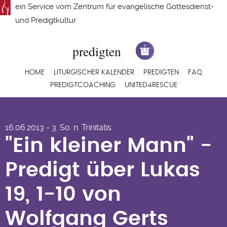
Direkt
ein Service vom
Zentrum für evangelische Gottesdienst-
zum
und Predigtkultur
Inhalt
Hauptnavigation
HOME
LITURGISCHER KALENDER
PREDIGTEN
FAQ
PREDIGTCOACHING
UNITED4RESCUE
"Ein kleiner Mann" -
16.06.2013 - 3. So. n. Trinitatis
Predigt über Lukas
"Ein kleiner Mann" -
19, 1-10 von
Predigt über Lukas
Wolfgang Gerts
19, 1-10 von
Wolfgang Gerts