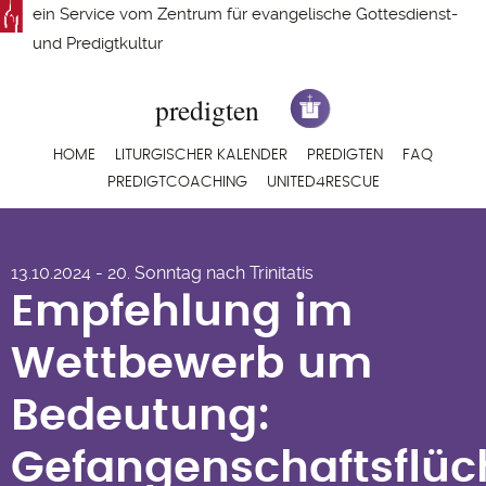
Direkt
ein Service vom
Zentrum für evangelische Gottesdienst-
zum
und Predigtkultur
Inhalt
Hauptnavigation
HOME
LITURGISCHER KALENDER
PREDIGTEN
FAQ
PREDIGTCOACHING
UNITED4RESCUE
Empfehlung im
13.10.2024 - 20. Sonntag nach Trinitatis
Wettbewerb um
Empfehlung im
Bedeutung:
Wettbewerb um
Gefangenschaftsflüc
Bedeutung:
- Predigt zu 2Kor 3,3-
Gefangenschaftsflüc