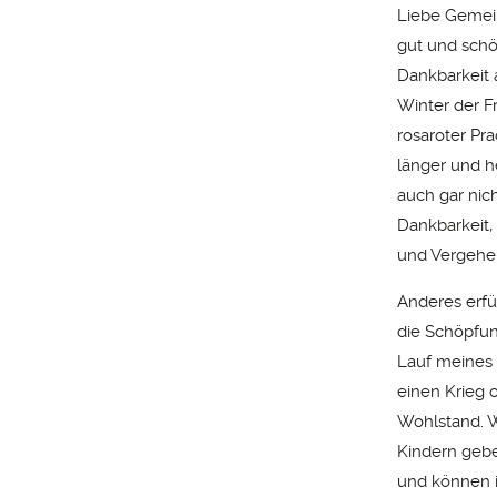
Liebe Gemein
gut und schö
Dankbarkeit 
Winter der F
rosaroter Pr
länger und h
auch gar nich
Dankbarkeit,
und Vergehen,
Anderes erfü
die Schöpfun
Lauf meines 
einen Krieg o
Wohlstand. 
Kindern gebe
und können i