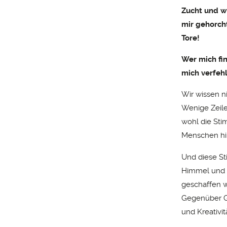
Zucht und w
mir gehorcht
Tore!
Wer mich fi
mich verfehl
Wir wissen n
Wenige Zeilen
wohl die Sti
Menschen hil
Und diese St
Himmel und E
geschaffen wu
Gegenüber Got
und Kreativit