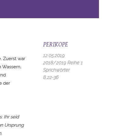
PERIKOPE
12.05.2019
. Zuerst war
2018/2019 Reihe 1
n Wassern,
Sprichwörter
und
8,22-36
e der
 Ihr seid
an Ursprung
.