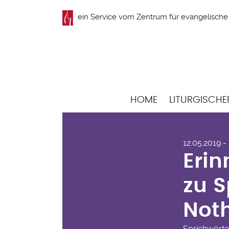
Direkt
ein Service vom
Zentrum für evangelische 
zum
Inhalt
Hauptnavigation
HOME
LITURGISCHE
Eri
12.05.2019 -
zu 
Erin
Not
zu S
Not
Sprichwörte