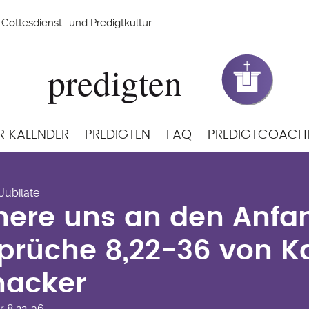
Gottesdienst- und Predigtkultur
R KALENDER
PREDIGTEN
FAQ
PREDIGTCOACH
nnere uns an den Anfa
 Jubilate
Sprüche 8,22-36 von K
nere uns an den Anfan
hacker
prüche 8,22-36 von K
hacker
r
8,22-36