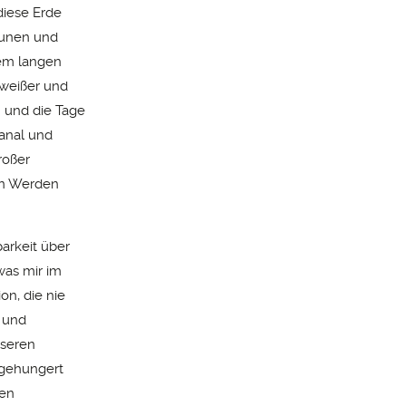
diese Erde
taunen und
nem langen
 weißer und
 und die Tage
banal und
roßer
on Werden
barkeit über
was mir im
on, die nie
n und
nseren
 gehungert
ren