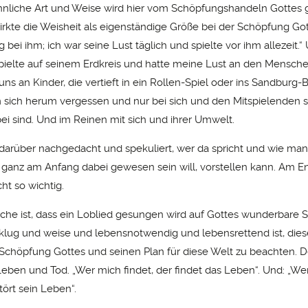
nliche Art und Weise wird hier vom Schöpfungshandeln Gottes 
wirkte die Weisheit als eigenständige Größe bei der Schöpfung Got
 bei ihm; ich war seine Lust täglich und spielte vor ihm allezeit.“
 spielte auf seinem Erdkreis und hatte meine Lust an den Mensche
uns an Kinder, die vertieft in ein Rollen-Spiel oder ins Sandburg-
 sich herum vergessen und nur bei sich und den Mitspielenden s
bei sind. Und im Reinen mit sich und ihrer Umwelt.
 darüber nachgedacht und spekuliert, wer da spricht und wie man
e ganz am Anfang dabei gewesen sein will, vorstellen kann. Am En
ht so wichtig.
che ist, dass ein Loblied gesungen wird auf Gottes wunderbare 
klug und weise und lebensnotwendig und lebensrettend ist, dies
chöpfung Gottes und seinen Plan für diese Welt zu beachten.
eben und Tod. „Wer mich findet, der findet das Leben“. Und: „We
stört sein Leben“.