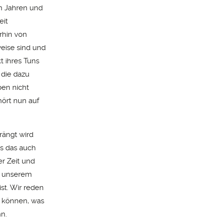
n Jahren und
eit
erhin von
weise sind und
t ihres Tuns
 die dazu
en nicht
ört nun auf
rängt wird
es das auch
er Zeit und
nd unserem
st. Wir reden
n können, was
n.