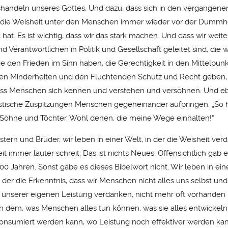
andeln unseres Gottes. Und dazu, dass sich in den vergangene
 die Weisheit unter den Menschen immer wieder vor der Dummh
hat. Es ist wichtig, dass wir das stark machen. Und dass wir weit
 Verantwortlichen in Politik und Gesellschaft geleitet sind, die 
ie den Frieden im Sinn haben, die Gerechtigkeit in den Mittelpunk
 den Minderheiten und den Flüchtenden Schutz und Recht geben,
ass Menschen sich kennen und verstehen und versöhnen. Und eb
stische Zuspitzungen Menschen gegeneinander aufbringen. „So h
Söhne und Töchter. Wohl denen, die meine Wege einhalten!“
ern und Brüder, wir leben in einer Welt, in der die Weisheit verd
it immer lauter schreit. Das ist nichts Neues. Offensichtlich gab 
0 Jahren. Sonst gäbe es dieses Bibelwort nicht. Wir leben in ein
in der die Erkenntnis, dass wir Menschen nicht alles uns selbst u
 unserer eigenen Leistung verdanken, nicht mehr oft vorhanden i
von dem, was Menschen alles tun können, was sie alles entwickel
nsumiert werden kann, wo Leistung noch effektiver werden kan