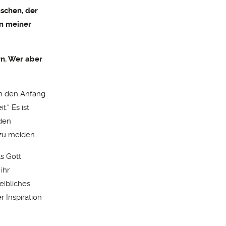
schen, der
en meiner
rn
. Wer aber
an den Anfang.
.“ Es ist
 den
 zu meiden.
ls Gott
ihr
eibliches
r Inspiration