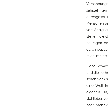
Versöhnungsh
Jahrzehnten
durchgesetzt 
Menschen und
verständig; d
stellen, die
beitragen, d
durch populi
mich, meine 
Liebe Schwest
und die Torhe
schon vor 200
einer Welt, 
eigenen Tun,
viel lieber 
noch mehr ko