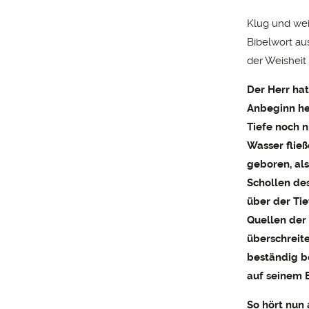
Klug und wei
Bibelwort au
der Weisheit
Der
Herr
hat
Anbeginn her
Tiefe noch n
Wasser flie
geboren, als
Schollen des
über der Tie
Quellen der 
überschreite
beständig be
auf seinem 
So hört nun