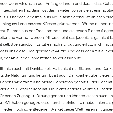
de, wenn wir uns an den Anfang erinnern und daran, dass Gott 
n geschaffen hat, dann löst das in vielen von uns erst einmal S
aus. Es ist doch jedesmal aufs Neue faszinierend, wenn nach ei
rühling ins Land einzieht: Wiesen grün werden, Bäume blühen in
acht, Blumen aus der Erde kommen und die ersten Bienen fliegen
eller und wärmer werden. Mir erscheint das jedenfalls gar nicht 
t selbstverständlich. Es tut einfach nur gut und erfüllt mich mit g
 dass uns diese Erde geschenkt wurde. Und dass der Kreislauf v
 der Ablauf der Jahreszeiten so verlässlich ist.
llt mich auch mit Dankbarkeit. Es ist nicht nur Staunen und Dank
g, die Natur um uns herum. Es ist auch Dankbarkeit über vieles, 
Lebens widerfahren ist. Meine Generation gehört zu der Generati
der eine Diktatur erlebt hat. Die nichts anderes kennt als Friede
Wir haben Zugang zu Bildung gehabt und können diesen auch u
n. Wir haben genug zu essen und zu trinken, wir haben niemals
n jeden noch so entlegenen Winkel dieser Welt reisen mit unse