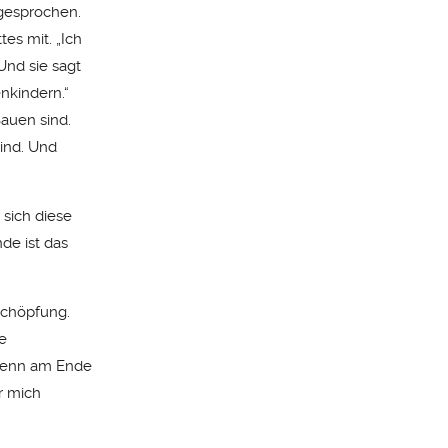
gesprochen.
tes mit. „Ich
 Und sie sagt
nkindern.“
Bauen sind.
ind. Und
 sich diese
de ist das
Schöpfung.
e
 Denn am Ende
r mich