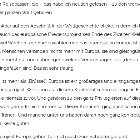
 Reisepässen, die – das habe ich neulich gelesen – zu den wertv
er ganzen Welt gehören.
kbar auf den Abschnitt in der Weltgeschichte blicke, in dem ich 
auch das europäische Friedensprojekt seit Ende des Zweiten Wel
zwei Wochen sind Europawahlen und das Interesse an Europa ist
r. Menschen verbinden nichts mehr mit Europa, sie sind gleichgü
n meist nur noch über irgendwelche Verordnungen, die „denen i
ngefallen sind. Das ist sehr traurig.
st mehr als „Brüssel“. Europa ist ein großartiges und einzigartige
ngsprojekt. Wir leben auf diesem Kontinent schon so lange in F
e niemals zuvor. Und gehören zu den ganz Privilegierten auf die
wohlgemerkt nicht immer so. Dieser Kontinent ging auch schon un
 Tränen. Und manche unter uns haben daran noch ganz konkret
, keine guten!
projekt Europa gehört für mich auch zum Schöpfungs- und