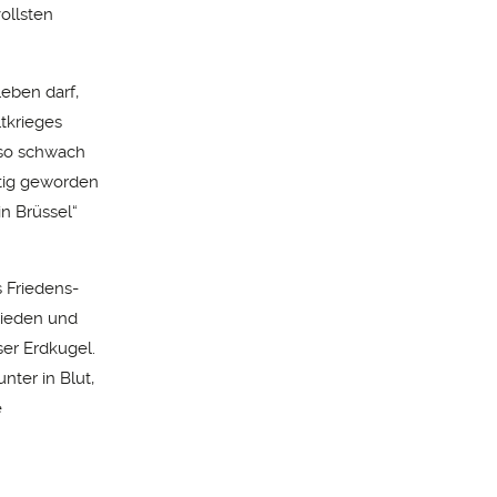
ollsten
leben darf,
tkrieges
 so schwach
ltig geworden
n Brüssel“
s Friedens-
rieden und
ser Erdkugel.
ter in Blut,
e