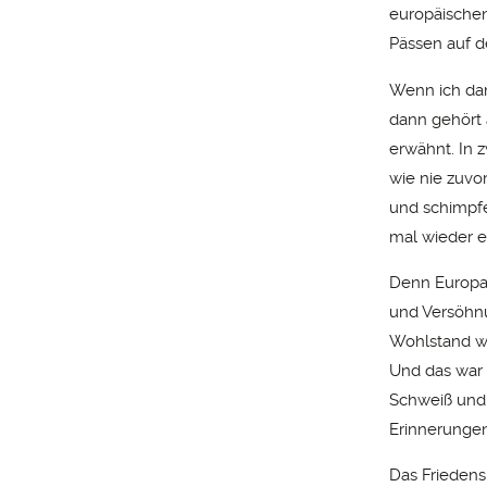
europäischen
Pässen auf d
Wenn ich dan
dann gehört 
erwähnt. In 
wie nie zuvo
und schimpfe
mal wieder ei
Denn Europa i
und Versöhnu
Wohlstand wi
Und das war 
Schweiß und
Erinnerungen
Das Friedens