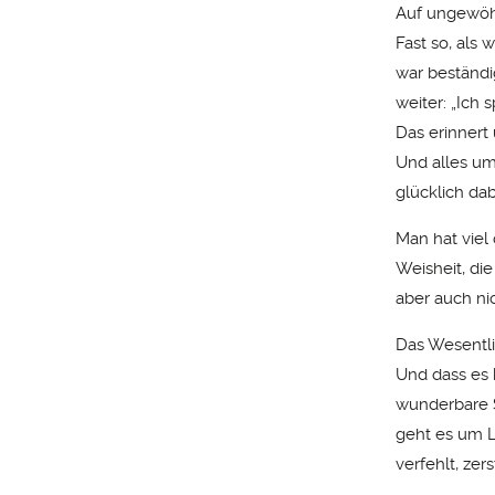
Auf ungewöh
Fast so, als 
war beständig
weiter: „Ich
Das erinnert 
Und alles um
glücklich da
Man hat viel
Weisheit, di
aber auch nic
Das Wesentli
Und dass es 
wunderbare S
geht es um L
verfehlt, zer