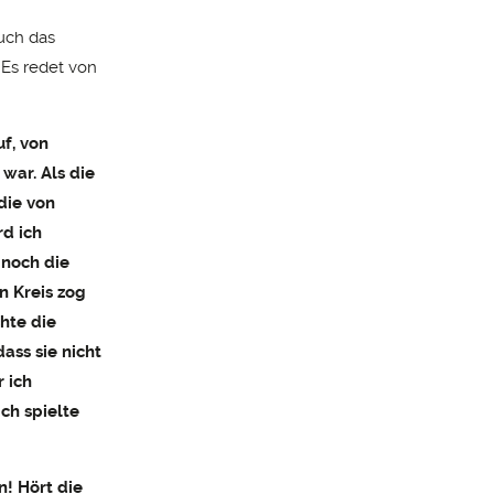
uch das
 Es redet von
f, von
war. Als die
die von
rd ich
 noch die
n Kreis zog
hte die
ass sie nicht
 ich
ich spielte
! Hört die