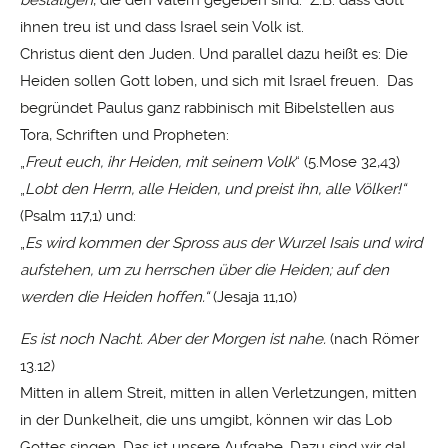
bestätigen
, die den Vätern gegeben sind.“ Z.B. dass Gott
ihnen treu ist und dass Israel sein Volk ist.
Christus dient den Juden. Und parallel dazu heißt es: Die
Heiden sollen Gott loben, und sich mit Israel freuen. Das
begründet Paulus ganz rabbinisch mit Bibelstellen aus
Tora, Schriften und Propheten:
„
Freut euch, ihr Heiden, mit seinem Volk
“ (5.Mose 32,43)
„
Lobt den Herrn, alle Heiden, und preist ihn, alle Völker!“
(Psalm 117,1) und:
„
Es wird kommen der Spross aus der Wurzel Isais und wird
aufstehen, um zu herrschen über die Heiden; auf den
werden die Heiden hoffen.“
(Jesaja 11,10)
Es ist noch Nacht. Aber der Morgen ist nahe.
(nach Römer
13.12)
Mitten in allem Streit, mitten in allen Verletzungen, mitten
in der Dunkelheit, die uns umgibt, können wir das Lob
Gottes singen. Das ist unsere Aufgabe. Dazu sind wir da!