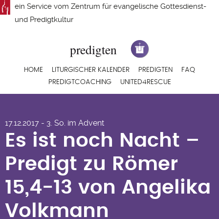
Direkt
ein Service vom
Zentrum für evangelische Gottesdienst-
zum
und Predigtkultur
Inhalt
Hauptnavigation
HOME
LITURGISCHER KALENDER
PREDIGTEN
FAQ
PREDIGTCOACHING
UNITED4RESCUE
Es ist noch Nacht –
17.12.2017 - 3. So. im Advent
Predigt zu Römer
Es ist noch Nacht –
15,4-13 von Angelika
Predigt zu Römer
Volkmann
15,4-13 von Angelika
Volkmann