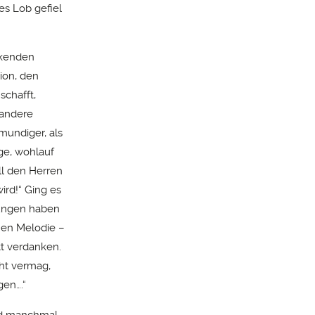
es Lob gefiel
ückenden
ion, den
chafft,
 andere
lmundiger, als
ge, wohlauf
ll den Herren
wird!“ Ging es
sungen haben
önen Melodie –
tt verdanken.
ht vermag,
gen….“
Und manchmal