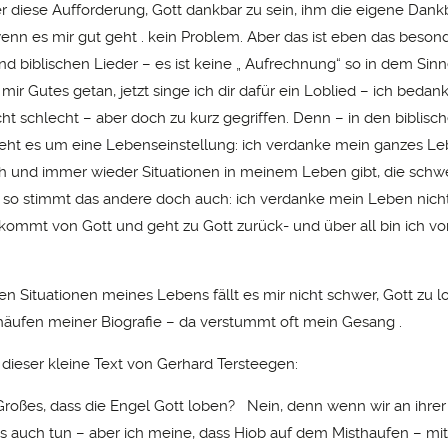
 diese Aufforderung, Gott dankbar zu sein, ihm die eigene Dankb
wenn es mir gut geht . kein Problem. Aber das ist eben das beson
nd biblischen Lieder – es ist keine „ Aufrechnung“ so in dem Sinne
 mir Gutes getan, jetzt singe ich dir dafür ein Loblied – ich bedan
nicht schlecht – aber doch zu kurz gegriffen. Denn – in den biblisc
eht es um eine Lebenseinstellung: ich verdanke mein ganzes Le
 und immer wieder Situationen in meinem Leben gibt, die schw
– so stimmt das andere doch auch: ich verdanke mein Leben nicht
ommt von Gott und geht zu Gott zurück- und über all bin ich vo
en Situationen meines Lebens fällt es mir nicht schwer, Gott zu 
häufen meiner Biografie – da verstummt oft mein Gesang .
 dieser kleine Text von Gerhard Tersteegen:
 Großes, dass die Engel Gott loben? Nein, denn wenn wir an ihrer
s auch tun – aber ich meine, dass Hiob auf dem Misthaufen – mit