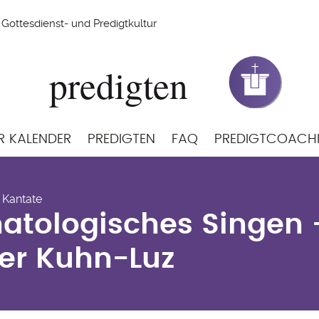
Gottesdienst- und Predigtkultur
R KALENDER
PREDIGTEN
FAQ
PREDIGTCOACH
hatologisches Singen 
 Kantate
her Kuhn-Luz
atologisches Singen 
er Kuhn-Luz