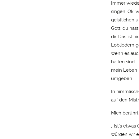
Immer wieder
singen. Ok, 
geistlichen u
Gott, du hast
dir. Das ist 
Lobliedern g
wenn es auch
halten sind 
mein Leben k
umgeben.
In himmlisch
auf den Mist
Mich berührt
„ Ist’s etwas
würden wir e