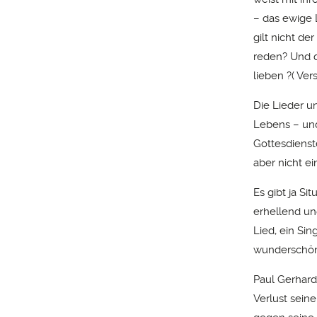
– das ewige 
gilt nicht d
reden? Und d
lieben ?( Ver
Die Lieder un
Lebens – und 
Gottesdienste
aber nicht ei
Es gibt ja Si
erhellend und
Lied, ein Si
wunderschön
Paul Gerhard
Verlust seine