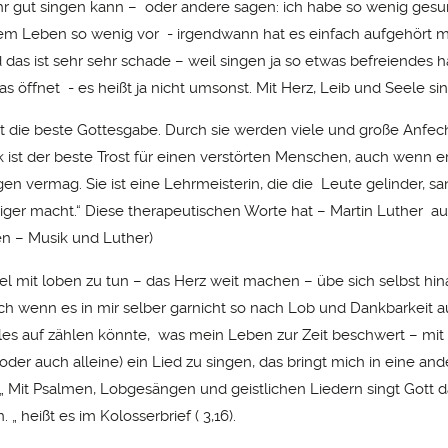
hr gut singen kann – oder andere sagen: ich habe so wenig ges
m Leben so wenig vor - irgendwann hat es einfach aufgehört 
das ist sehr sehr schade – weil singen ja so etwas befreiendes ha
as öffnet - es heißt ja nicht umsonst. Mit Herz, Leib und Seele si
ist die beste Gottesgabe. Durch sie werden viele und große Anfe
k ist der beste Trost für einen verstörten Menschen, auch wenn er
en vermag. Sie ist eine Lehrmeisterin, die die Leute gelinder, s
iger macht.“ Diese therapeutischen Worte hat – Martin Luther a
n – Musik und Luther)
iel mit loben zu tun – das Herz weit machen – übe sich selbst h
h wenn es in mir selber garnicht so nach Lob und Dankbarkeit a
ieles auf zählen könnte, was mein Leben zur Zeit beschwert – mit
er auch alleine) ein Lied zu singen, das bringt mich in eine and
. „ Mit Psalmen, Lobgesängen und geistlichen Liedern singt Gott d
 „ heißt es im Kolosserbrief ( 3,16).