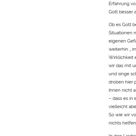
Erfahrung vo
Gott besser a
Ob es Gott be
Situationen 
eigenen Gefü
weiterhin „ 
Wirklichkeit 
wir das mit 
und singe sc
droben hier p
ihnen nicht 
– dass es in 
vielleicht a
So wie wir 
nichts helfe
In den Liede