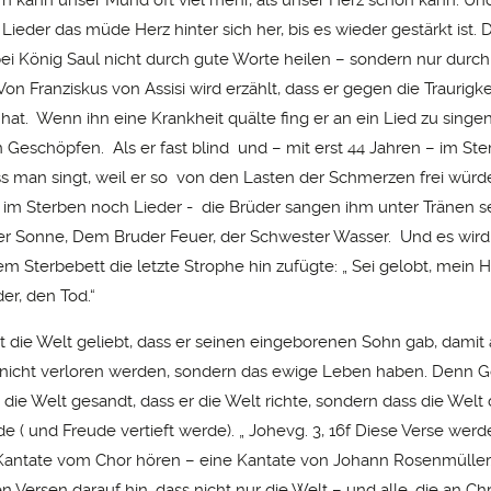
 Lieder das müde Herz hinter sich her, bis es wieder gestärkt ist. 
ei König Saul nicht durch gute Worte heilen – sondern nur durch
Von Franziskus von Assisi wird erzählt, dass er gegen die Traurigk
at. Wenn ihn eine Krankheit quälte fing er an ein Lied zu sing
n Geschöpfen. Als er fast blind und – mit erst 44 Jahren – im Ste
ss man singt, weil er so von den Lasten der Schmerzen frei würde
im Sterben noch Lieder - die Brüder sangen ihm unter Tränen s
r Sonne, Dem Bruder Feuer, der Schwester Wasser. Und es wird 
em Sterbebett die letzte Strophe hin zufügte: „ Sei gelobt, mein 
er, den Tod.“
t die Welt geliebt, dass er seinen eingeborenen Sohn gab, damit a
 nicht verloren werden, sondern das ewige Leben haben. Denn Go
 die Welt gesandt, dass er die Welt richte, sondern dass die Welt
e ( und Freude vertieft werde). „ Johevg. 3, 16f Diese Verse werd
Kantate vom Chor hören – eine Kantate von Johann Rosenmüller
en Versen darauf hin, dass nicht nur die Welt – und alle, die an Ch