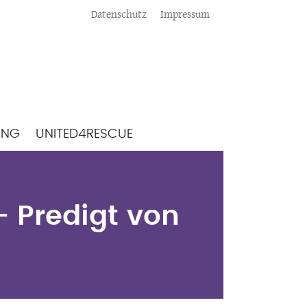
Meta
Datenschutz
Impressum
ING
UNITED4RESCUE
- Predigt von
- Predigt von