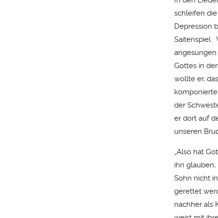
schleifen die
Depression b
Saitenspiel. 
angesungen h
Gottes in de
wollte er, da
komponierte 
der Schweste
er dort auf d
unseren Brud
„Also hat Got
ihn glauben,
Sohn nicht in
gerettet werd
nachher als 
weist mit ihr