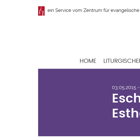
Direkt
ein Service vom
Zentrum für evangelische 
zum
Inhalt
Hauptnavigation
HOME
LITURGISCHE
Esc
03.05.2015 -
Est
Esch
Esth