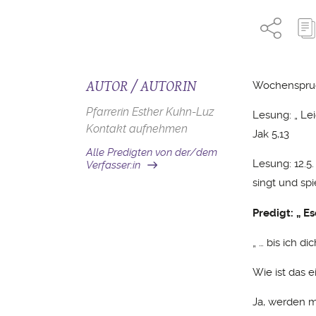
AUTOR / AUTORIN
Wochenspruch
Pfarrerin Esther Kuhn-Luz
Lesung: „ Le
Kontakt aufnehmen
Jak 5,13
Alle Predigten von der/dem
Lesung: 12.5
Verfasser:in
singt und sp
Predigt: „ E
„ … bis ich di
Wie ist das 
Ja, werden m