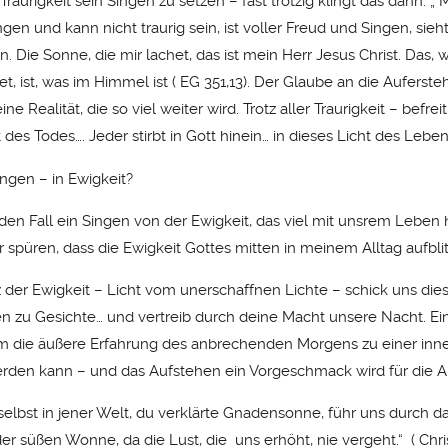
raurigkeit sein Singen zu setzen – fast trotzig klingt das dann. „
gen und kann nicht traurig sein, ist voller Freud und Singen, sieht
 Die Sonne, die mir lachet, das ist mein Herr Jesus Christ. Das, 
, ist, was im Himmel ist ( EG 351,13). Der Glaube an die Auferst
ine Realität, die so viel weiter wird. Trotz aller Traurigkeit – befrei
 des Todes…. Jeder stirbt in Gott hinein… in dieses Licht des Lebe
ingen – in Ewigkeit?
eden Fall ein Singen von der Ewigkeit, das viel mit unsrem Leben
 spüren, dass die Ewigkeit Gottes mitten in meinem Alltag aufblit
der Ewigkeit – Licht vom unerschaffnen Lichte – schick uns die
en zu Gesichte… und vertreib durch deine Macht unsere Nacht. Ei
em die äußere Erfahrung des anbrechenden Morgens zu einer inn
rden kann – und das Aufstehen ein Vorgeschmack wird für die A
selbst in jener Welt, du verklärte Gnadensonne, führ uns durch d
er süßen Wonne, da die Lust, die uns erhöht, nie vergeht.“ ( Chri