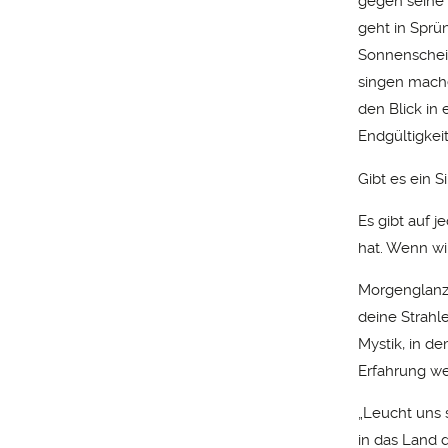
gegen seine T
geht in Sprün
Sonnenschein.
singen machet
den Blick in e
Endgültigkeit
Gibt es ein S
Es gibt auf j
hat. Wenn wir
Morgenglanz 
deine Strahl
Mystik, in d
Erfahrung we
„Leucht uns 
in das Land d