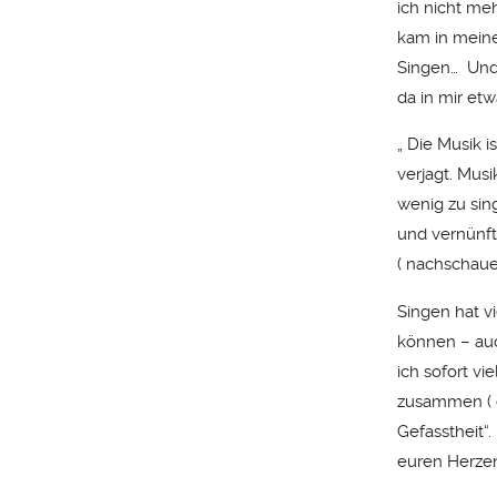
ich nicht me
kam in meine
Singen… Und 
da in mir etw
„ Die Musik 
verjagt. Musi
wenig zu sing
und vernünft
( nachschaue
Singen hat v
können – auc
ich sofort v
zusammen ( od
Gefasstheit“
euren Herzen.