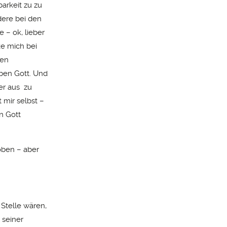
arkeit zu zu
dere bei den
 – ok, lieber
ke mich bei
hen
ben Gott. Und
er aus zu
 mir selbst –
n Gott
loben – aber
 Stelle wären,
 seiner