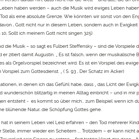
Leben haben werden – auch die Musik wird ewiges Leben haben…
er Tod als eine absolute Grenze. Wie könnten wir sonst von den E
avon , Gott nicht nur in diesem Leben, sondern auch in Ewigkeit
s 10, Sollt ich meinem Gott nicht singen 325)
d die Musik – so sagt es Fulbert Steffensky – sind die Vorspiele
er zitiert damit Augustin. „ Es ist falsch, wenn der musikalische
s als Orgelvorspiel bezeichnet wird. Es ist ein Vorspiel des ewi
n Vorspiel zum Gottesdienst. „ ( S. 93 , Der Schatz im Acker)
tuationen, in denen ich das Gefühl habe, dass „ das Licht der Ewigk
 wunderschön blitzartig in meinen Alltag einbricht – und in mir p
ngen entsteht - es kommt so über mich… zum Beispiel wenn ich d
e blühende Natur, die Schöpfung Gottes gehe.
 hat in seinem Leben viel Leid erfahren – den Tod mehrerer Kind
r Stelle, immer wieder ein Scheitern …. Trotzdem – er kann nicht 