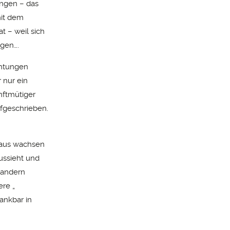
ungen – das
mit dem
t – weil sich
ngen….
chtungen
 nur ein
anftmütiger
ufgeschrieben.
inaus wachsen
ussieht und
 andern
ere „
ankbar in