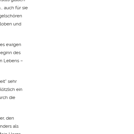
 auch für sie
ngelschören
 loben und
 des ewigen
 Beginn des
gen Lebens –
eit“ sehr
lötzlich ein
urch die
er, den
anders als