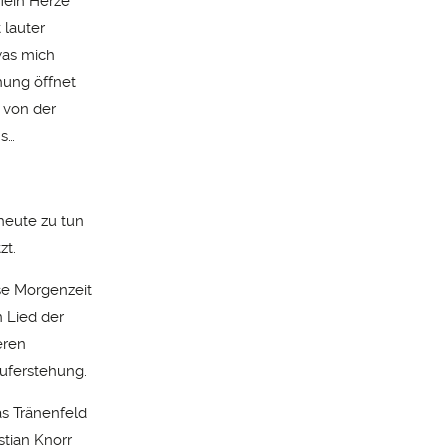
 Mein Herze
 lauter
was mich
ehung öffnet
t von der
ns…
 heute zu tun
zt.
se Morgenzeit
n Lied der
eren
uferstehung.
as Tränenfeld
stian Knorr