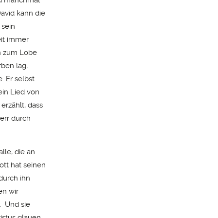
David kann die
 sein
eit immer
en zum Lobe
rben lag,
. Er selbst
ein Lied von
erzählt, dass
Herr durch
lle, die an
tt hat seinen
 durch ihn
en wir
. Und sie
ristus glauen