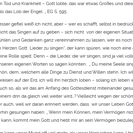
n Tod und Krankheit – Gott lobte, das war etwas Großes und dies
ls das Lob der Engel. „ EG S. 595
sser gefiel weiß ich nicht, aber – wer es schafft, selbst in bedr
nicht das Singen auf zu geben – sich nicht von der eigenen Situat
hlen und Gedanken ganz vereinnahmen zu lassen, wer es noch s
im Herzen Gott Lieder zu singen“, der kann spüren, wie noch eine
eine Rolle spielt. Denn – die Lieder, die wir singen, sind ja viel vol
unseren eigenen Worten so sagen könnten. „ Du meine Seele sin
hön, dem, welchem alle Dinge zu Dienst und Willen stehn. Ich wi
reisen auf der Erd, ich will ihn herzlich loben – solang ich leben 
auch so, als wir das am Anfang des Gottesdienst miteinander ge
einem drin da gleich viel weiter wird…? Vielleicht wegen der sch
ber auch, weil wir daran erinnert werden, dass wir unser Leben Go
vorhin gesungen haben: „ Wenn mein Können, mein Vermögen nic
n kann, kommt mein Gott und hebt mir an sein Vermögen beizule
rn kann unser Mund oft viel mehr, als unser Herz schon kann. 