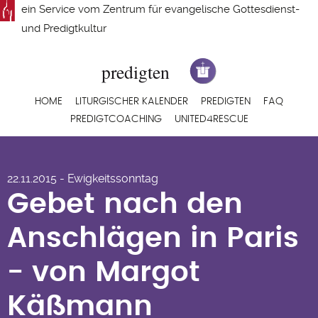
Direkt
ein Service vom
Zentrum für evangelische Gottesdienst-
zum
und Predigtkultur
Inhalt
Hauptnavigation
HOME
LITURGISCHER KALENDER
PREDIGTEN
FAQ
PREDIGTCOACHING
UNITED4RESCUE
Gebet nach den
22.11.2015 - Ewigkeitssonntag
Anschlägen in Paris
Gebet nach den
- von Margot
Anschlägen in Paris
Käßmann
- von Margot
Käßmann