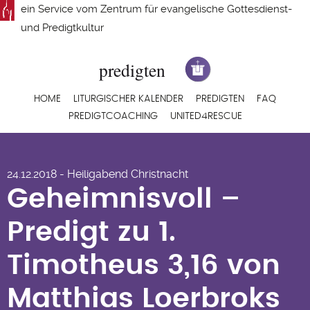
Direkt
ein Service vom
Zentrum für evangelische Gottesdienst-
zum
und Predigtkultur
Inhalt
Hauptnavigation
HOME
LITURGISCHER KALENDER
PREDIGTEN
FAQ
PREDIGTCOACHING
UNITED4RESCUE
Geheimnisvoll –
24.12.2018 - Heiligabend Christnacht
Predigt zu 1.
Geheimnisvoll –
Timotheus 3,16 von
Predigt zu 1.
Matthias Loerbroks
Timotheus 3,16 von
Matthias Loerbroks